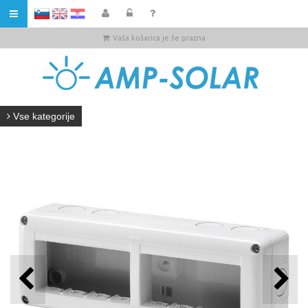
HR
Vaša košarica je še prazna
Vse kategorije