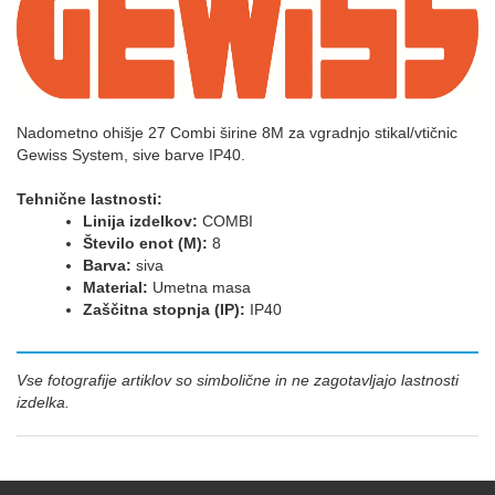
Nadometno ohišje 27 Combi širine 8M za vgradnjo stikal/vtičnic
Gewiss System, sive barve IP40.
Tehnične lastnosti:
Linija izdelkov:
COMBI
Število enot (M):
8
Barva:
siva
Material:
Umetna masa
Zaščitna stopnja (IP):
IP40
Vse fotografije artiklov so simbolične in ne zagotavljajo lastnosti
izdelka.