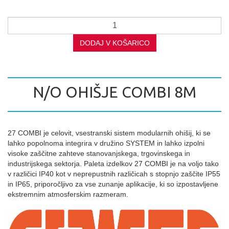
DODAJ V KOŠARICO
N/O OHIŠJE COMBI 8M
27 COMBI je celovit, vsestranski sistem modularnih ohišij, ki se
lahko popolnoma integrira v družino SYSTEM in lahko izpolni
visoke zaščitne zahteve stanovanjskega, trgovinskega in
industrijskega sektorja. Paleta izdelkov 27 COMBI je na voljo tako
v različici IP40 kot v neprepustnih različicah s stopnjo zaščite IP55
in IP65, priporočljivo za vse zunanje aplikacije, ki so izpostavljene
ekstremnim atmosferskim razmeram.