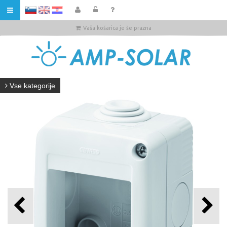
HR
Vaša košarica je še prazna
Vse kategorije