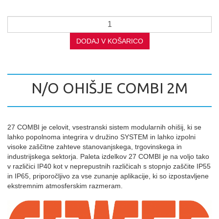
DODAJ V KOŠARICO
N/O OHIŠJE COMBI 2M
27 COMBI je celovit, vsestranski sistem modularnih ohišij, ki se
lahko popolnoma integrira v družino SYSTEM in lahko izpolni
visoke zaščitne zahteve stanovanjskega, trgovinskega in
industrijskega sektorja. Paleta izdelkov 27 COMBI je na voljo tako
v različici IP40 kot v neprepustnih različicah s stopnjo zaščite IP55
in IP65, priporočljivo za vse zunanje aplikacije, ki so izpostavljene
ekstremnim atmosferskim razmeram.