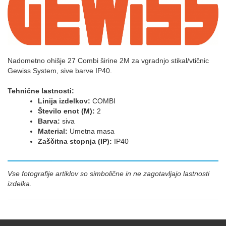
Nadometno ohišje 27 Combi širine 2M za vgradnjo stikal/vtičnic
Gewiss System, sive barve IP40.
Tehnične lastnosti:
Linija izdelkov:
COMBI
Število enot (M):
2
Barva:
siva
Material:
Umetna masa
Zaščitna stopnja (IP):
IP40
Vse fotografije artiklov so simbolične in ne zagotavljajo lastnosti
izdelka.