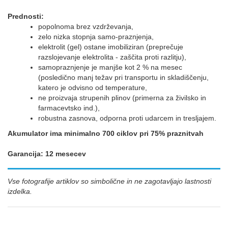
Prednosti:
popolnoma brez vzdrževanja,
zelo nizka stopnja samo-praznjenja,
elektrolit (gel) ostane imobiliziran (preprečuje
razslojevanje elektrolita - zaščita proti razlitju),
samopraznjenje je manjše kot 2 % na mesec
(posledično manj težav pri transportu in skladiščenju,
katero je odvisno od temperature,
ne proizvaja strupenih plinov (primerna za živilsko in
farmacevtsko ind.),
robustna zasnova, odporna proti udarcem in tresljajem.
Akumulator ima minimalno 700 ciklov pri 75% praznitvah
Garancija: 12 mesecev
Vse fotografije artiklov so simbolične in ne zagotavljajo lastnosti
izdelka.