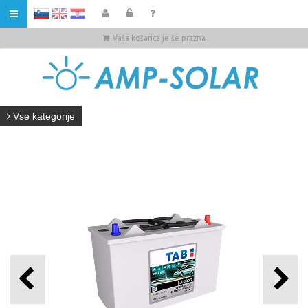
HR
Vaša košarica je še prazna
Vse kategorije