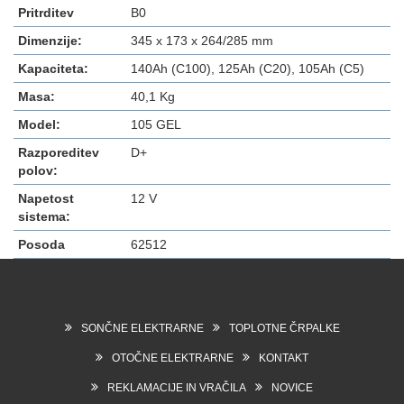
Pritrditev
B0
Dimenzije:
345 x 173 x 264/285 mm
Kapaciteta:
140Ah (C100), 125Ah (C20), 105Ah (C5)
Masa:
40,1 Kg
Model:
105 GEL
Razporeditev
D+
polov:
Napetost
12 V
sistema:
Posoda
62512
SONČNE ELEKTRARNE
TOPLOTNE ČRPALKE
OTOČNE ELEKTRARNE
KONTAKT
REKLAMACIJE IN VRAČILA
NOVICE