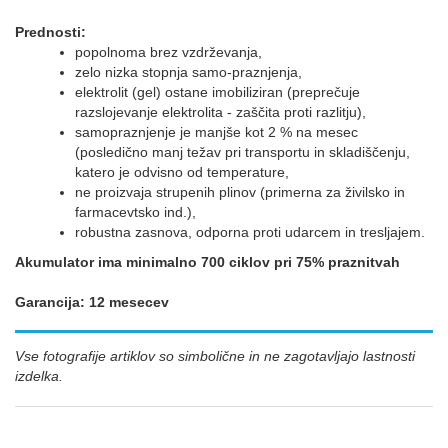
Prednosti:
popolnoma brez vzdrževanja,
zelo nizka stopnja samo-praznjenja,
elektrolit (gel) ostane imobiliziran (preprečuje
razslojevanje elektrolita - zaščita proti razlitju),
samopraznjenje je manjše kot 2 % na mesec
(posledično manj težav pri transportu in skladiščenju,
katero je odvisno od temperature,
ne proizvaja strupenih plinov (primerna za živilsko in
farmacevtsko ind.),
robustna zasnova, odporna proti udarcem in tresljajem.
Akumulator ima minimalno 700 ciklov pri 75% praznitvah
Garancija: 12 mesecev
Vse fotografije artiklov so simbolične in ne zagotavljajo lastnosti
izdelka.