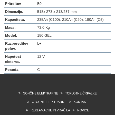
Pritrditev
B0
Dimenzije:
518x 273 x 213/237 mm
Kapaciteta:
235Ah (C100), 210Ah (C20), 180Ah (C5)
Masa:
73,0 Kg
Model:
180 GEL
Razporeditev
L+
polov:
Napetost
12 V
sistema:
Posoda
C
SONČNE ELEKTRARNE
TOPLOTNE ČRPALKE
OTOČNE ELEKTRARNE
KONTAKT
REKLAMACIJE IN VRAČILA
NOVICE