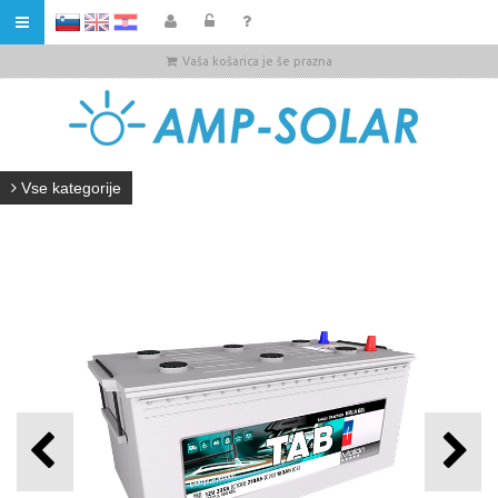
HR
Vaša košarica je še prazna
Vse kategorije