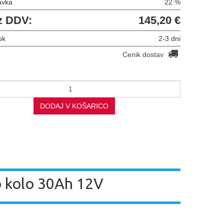
avka
22 %
z DDV:
145,20 €
ok
2-3 dni
Cenik dostav
DODAJ V KOŠARICO
o kolo 30Ah 12V