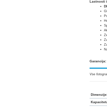
Lastnosti 
D
G
P
H
S
Ak
Ze
Z
Z
Na
Garancija
Vse fotograf
Dimenzije
Kapacitet