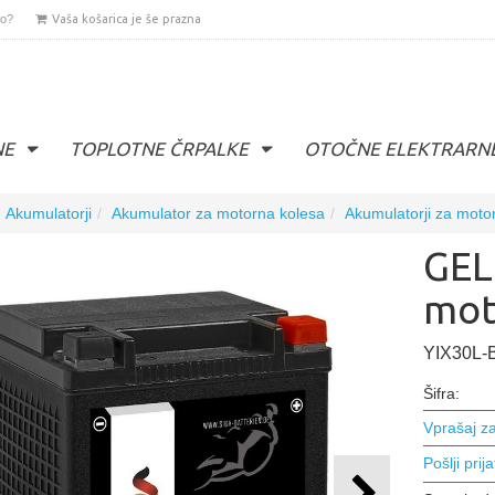
lo?
Vaša košarica je še prazna
NE
TOPLOTNE ČRPALKE
OTOČNE ELEKTRARN
Akumulatorji
Akumulator za motorna kolesa
Akumulatorji za moto
GEL
mot
YIX30L-
Šifra:
Vprašaj za
Pošlji prija