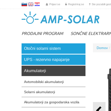
L
EN
HR
Prijavi se
Registriraj se
Ste pozabili ges
PRODAJNI PROGRAM
SONČNE ELEKTRAR
Domov
Otočni solarni sistem
UPS - rezervno napajanje
Akumulatorji
Avtomobilski akumulatorji
Solarni akumulatorji
Akumulatorji za gospodarska vozila