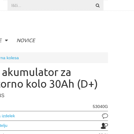
E
NOVICE
rna kolesa
 akumulator za
orno kolo 30Ah (D+)
BS
53040G
 izdelek
telju