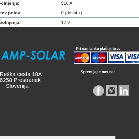
polnjenja:
510 A
tev polov:
0 (desni +)
polnjenja:
12 V
Pri nas lahko plačujete z:
Spremljajte nas na:
a cesta 18A
 Prestranek
venija