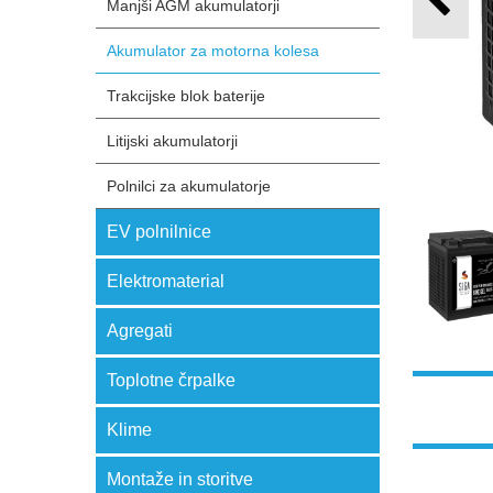
Manjši AGM akumulatorji
Akumulator za motorna kolesa
Trakcijske blok baterije
Litijski akumulatorji
Polnilci za akumulatorje
EV polnilnice
Elektromaterial
Agregati
Toplotne črpalke
Klime
Montaže in storitve