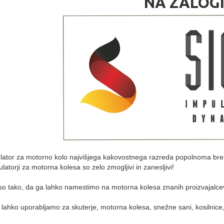
NA ZALOG
ator za motorno kolo najvišjega kakovostnega razreda popolnoma bre
atorji za motorna kolesa so zelo zmogljivi in zanesljivi!
o tako, da ga lahko namestimo na motorna kolesa znanih proizvajalcev 
lahko uporabljamo za skuterje, motorna kolesa, snežne sani, kosilnice