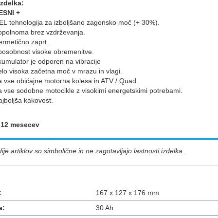
izdelka:
ESNI +
EL tehnologija za izboljšano zagonsko moč (+ 30%).
opolnoma brez vzdrževanja.
ermetično zaprt.
posobnost visoke obremenitve.
umulator je odporen na vibracije
lo visoka začetna moč v mrazu in vlagi.
a vse običajne motorna kolesa in ATV / Quad.
a vse sodobne motocikle z visokimi energetskimi potrebami.
jboljša kakovost.
: 12 mesecev
ije artiklov so simbolične in ne zagotavljajo lastnosti izdelka.
:
167 x 127 x 176 mm
a:
30 Ah