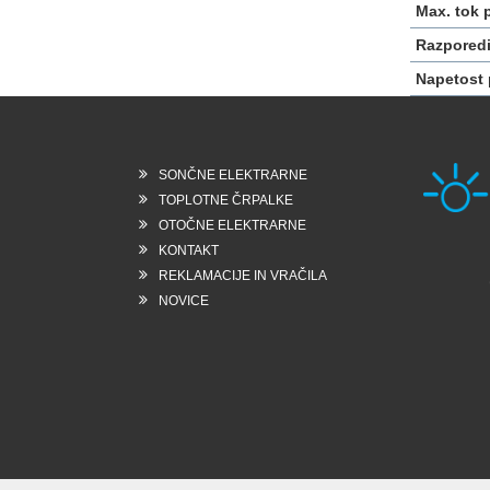
Max. tok 
Razporedi
Napetost 
SONČNE ELEKTRARNE
TOPLOTNE ČRPALKE
OTOČNE ELEKTRARNE
KONTAKT
Rešk
REKLAMACIJE IN VRAČILA
6258
Slo
NOVICE