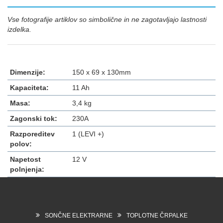
Vse fotografije artiklov so simbolične in ne zagotavljajo lastnosti
izdelka.
Dimenzije:
150 x 69 x 130mm
Kapaciteta:
11 Ah
Masa:
3,4 kg
Zagonski tok:
230A
Razporeditev
1 (LEVI +)
polov:
Napetost
12 V
polnjenja:
SONČNE ELEKTRARNE
TOPLOTNE ČRPALKE