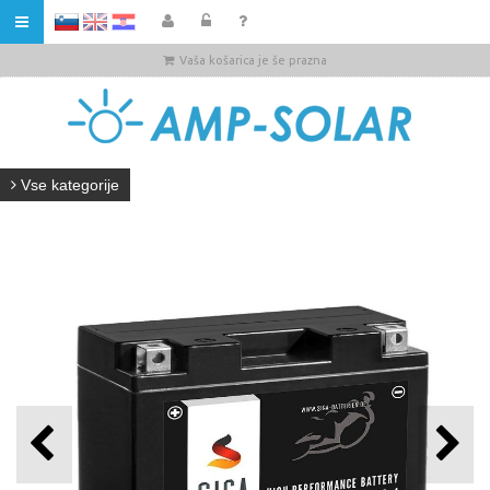
HR
Vaša košarica je še prazna
Vse kategorije