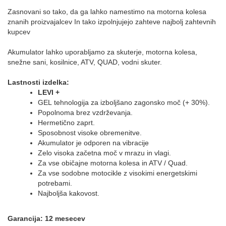
Zasnovani so tako, da ga lahko namestimo na motorna kolesa
znanih proizvajalcev In tako izpolnjujejo zahteve najbolj zahtevnih
kupcev
Akumulator lahko uporabljamo za skuterje, motorna kolesa,
snežne sani, kosilnice, ATV, QUAD, vodni skuter.
Lastnosti izdelka:
LEVI +
GEL tehnologija za izboljšano zagonsko moč (+ 30%).
Popolnoma brez vzdrževanja.
Hermetično zaprt.
Sposobnost visoke obremenitve.
Akumulator je odporen na vibracije
Zelo visoka začetna moč v mrazu in vlagi.
Za vse običajne motorna kolesa in ATV / Quad.
Za vse sodobne motocikle z visokimi energetskimi
potrebami.
Najboljša kakovost.
Garancija: 12 mesecev