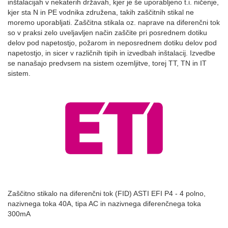
inštalacijah v nekaterih državah, kjer je še uporabljeno t.i. ničenje,
kjer sta N in PE vodnika združena, takih zaščitnih stikal ne
moremo uporabljati. Zaščitna stikala oz. naprave na diferenčni tok
so v praksi zelo uveljavljen način zaščite pri posrednem dotiku
delov pod napetostjo, požarom in neposrednem dotiku delov pod
napetostjo, in sicer v različnih tipih in izvedbah inštalacij. Izvedbe
se nanašajo predvsem na sistem ozemljitve, torej TT, TN in IT
sistem.
Zaščitno stikalo na diferenčni tok (FID) ASTI EFI P4 - 4 polno,
nazivnega toka 40A, tipa AC in nazivnega diferenčnega toka
300mA