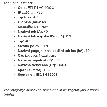
Tehnične lastnsti:
Opis:
EFI-P4 AC 40/0.3
IP zaščita:
IP20
Tip toka:
AC
Globina (mm):
68
Montaža:
DIN letev
Nazivni tok (A):
40
Nazivni tok napake IDn (mA):
0.3
Tip:
AC
Število polov:
3+N
Nazivni pogojni kratkostični tok Inc (kA):
10
Čas izklopa:
Nezakasnjen
Nazivna napetost (V):
415
Nazivna frekvenca (Hz):
50/60
Sponke (mm2):
1-25
Standardi:
IEC/EN 61008
Vse fotografije artiklov so simbolične in ne zagotavljajo lastnosti
izdelka.