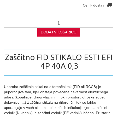
Cenik dostav
DODAJ V KOŠARICO
Zaščitno FID STIKALO ESTI EFI
4P 40A 0,3
Uporaba zaščitnih stikal na diferenčni tok (FID ali RCCB) je
priporočljiva tam, kjer obstaja povečana nevarnost električnega
udara (kopalnice, drugi vlažni in mokri prostori, otroške sobe,
delavnice, ...) Zaščitna stikala na diferenčni tok se lahko
uporabljajo v vseh sistemih električnih inštalacij, kjer sta ničelni
vodnik (N vodnik) in zaščitni vodnik (PE vodnik) ločena. Pri starih