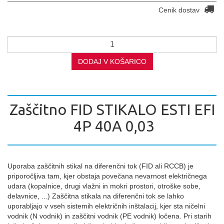
Cenik dostav
DODAJ V KOŠARICO
Zaščitno FID STIKALO ESTI EFI
4P 40A 0,03
Uporaba zaščitnih stikal na diferenčni tok (FID ali RCCB) je
priporočljiva tam, kjer obstaja povečana nevarnost električnega
udara (kopalnice, drugi vlažni in mokri prostori, otroške sobe,
delavnice, ...) Zaščitna stikala na diferenčni tok se lahko
uporabljajo v vseh sistemih električnih inštalacij, kjer sta ničelni
vodnik (N vodnik) in zaščitni vodnik (PE vodnik) ločena. Pri starih