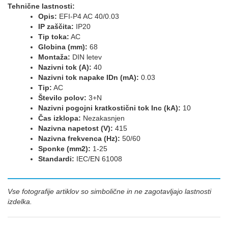
Tehnične lastnosti:
Opis:
EFI-P4 AC 40/0.03
IP zaščita:
IP20
Tip toka:
AC
Globina (mm):
68
Montaža:
DIN letev
Nazivni tok (A):
40
Nazivni tok napake IDn (mA):
0.03
Tip:
AC
Število polov:
3+N
Nazivni pogojni kratkostični tok Inc (kA):
10
Čas izklopa:
Nezakasnjen
Nazivna napetost (V):
415
Nazivna frekvenca (Hz):
50/60
Sponke (mm2):
1-25
Standardi:
IEC/EN 61008
Vse fotografije artiklov so simbolične in ne zagotavljajo lastnosti
izdelka.