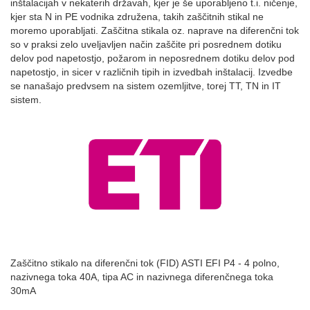
inštalacijah v nekaterih državah, kjer je še uporabljeno t.i. ničenje,
kjer sta N in PE vodnika združena, takih zaščitnih stikal ne
moremo uporabljati. Zaščitna stikala oz. naprave na diferenčni tok
so v praksi zelo uveljavljen način zaščite pri posrednem dotiku
delov pod napetostjo, požarom in neposrednem dotiku delov pod
napetostjo, in sicer v različnih tipih in izvedbah inštalacij. Izvedbe
se nanašajo predvsem na sistem ozemljitve, torej TT, TN in IT
sistem.
Zaščitno stikalo na diferenčni tok (FID) ASTI EFI P4 - 4 polno,
nazivnega toka 40A, tipa AC in nazivnega diferenčnega toka
30mA