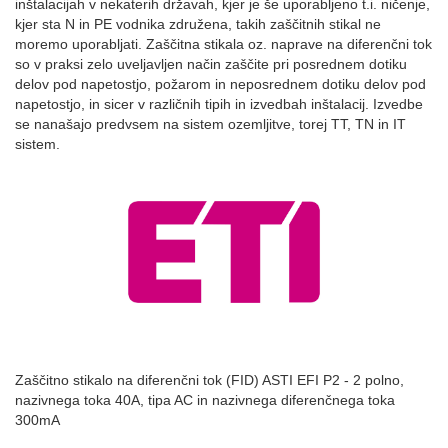
inštalacijah v nekaterih državah, kjer je še uporabljeno t.i. ničenje,
kjer sta N in PE vodnika združena, takih zaščitnih stikal ne
moremo uporabljati. Zaščitna stikala oz. naprave na diferenčni tok
so v praksi zelo uveljavljen način zaščite pri posrednem dotiku
delov pod napetostjo, požarom in neposrednem dotiku delov pod
napetostjo, in sicer v različnih tipih in izvedbah inštalacij. Izvedbe
se nanašajo predvsem na sistem ozemljitve, torej TT, TN in IT
sistem.
Zaščitno stikalo na diferenčni tok (FID) ASTI EFI P2 - 2 polno,
nazivnega toka 40A, tipa AC in nazivnega diferenčnega toka
300mA