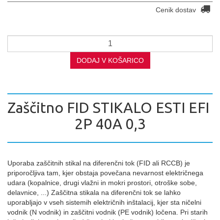
Cenik dostav
DODAJ V KOŠARICO
Zaščitno FID STIKALO ESTI EFI
2P 40A 0,3
Uporaba zaščitnih stikal na diferenčni tok (FID ali RCCB) je
priporočljiva tam, kjer obstaja povečana nevarnost električnega
udara (kopalnice, drugi vlažni in mokri prostori, otroške sobe,
delavnice, ...) Zaščitna stikala na diferenčni tok se lahko
uporabljajo v vseh sistemih električnih inštalacij, kjer sta ničelni
vodnik (N vodnik) in zaščitni vodnik (PE vodnik) ločena. Pri starih