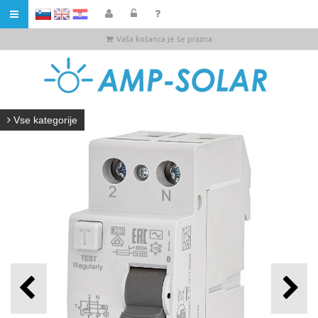
HR
Vaša košarica je še prazna
Vse kategorije