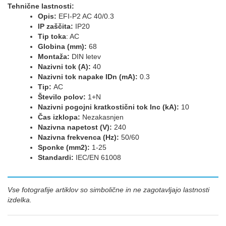
Tehnične lastnosti:
Opis:
EFI-P2 AC 40/0.3
IP zaščita:
IP20
Tip toka
: AC
Globina (mm):
68
Montaža:
DIN letev
Nazivni tok (A):
40
Nazivni tok napake IDn (mA):
0.3
Tip:
AC
Število polov:
1+N
Nazivni pogojni kratkostični tok Inc (kA):
10
Čas izklopa:
Nezakasnjen
Nazivna napetost (V):
240
Nazivna frekvenca (Hz):
50/60
Sponke (mm2):
1-25
Standardi:
IEC/EN 61008
Vse fotografije artiklov so simbolične in ne zagotavljajo lastnosti
izdelka.