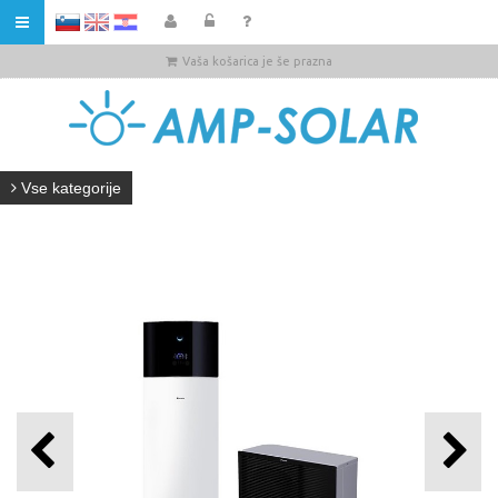
HR
Vaša košarica je še prazna
Vse kategorije