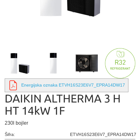
Energijska oznaka ETVH16S23E6V7_EPRA14DW17
DAIKIN ALTHERMA 3 H
HT 14kW 1F
230l bojler
Šifra:
ETVH16S23E6V7_EPRA14DW17