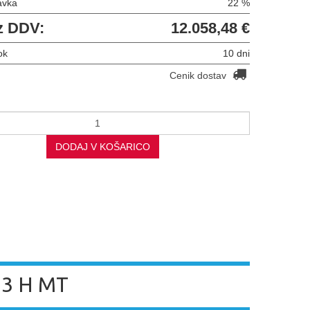
avka
22 %
z DDV:
12.058,48 €
ok
10 dni
Cenik dostav
DODAJ V KOŠARICO
 3 H MT