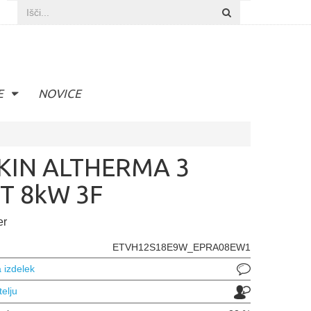
E
NOVICE
KIN ALTHERMA 3
T 8kW 3F
er
ETVH12S18E9W_EPRA08EW1
 izdelek
telju