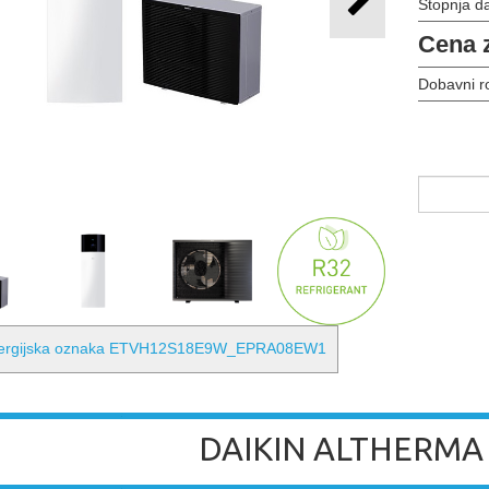
Stopnja d
Cena 
Dobavni r
ergijska oznaka ETVH12S18E9W_EPRA08EW1
DAIKIN ALTHERMA