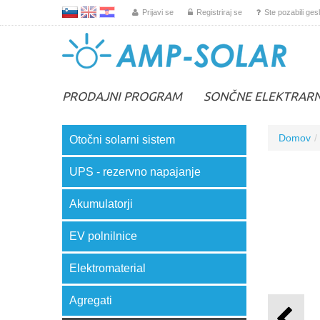
L
EN
HR
Prijavi se
Registriraj se
Ste pozabili ges
PRODAJNI PROGRAM
SONČNE ELEKTRAR
Domov
Otočni solarni sistem
UPS - rezervno napajanje
Akumulatorji
EV polnilnice
Elektromaterial
Agregati