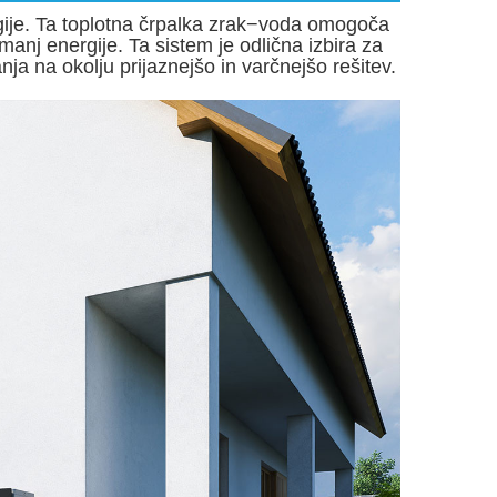
rgije. Ta toplotna črpalka zrak−voda omogoča
manj energije. Ta sistem je odlična izbira za
anja na okolju prijaznejšo in varčnejšo rešitev.