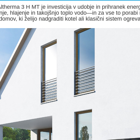
Altherma 3 H MT je investicija v udobje in prihranek ene
je, hlajenje in takojšnjo toplo vodo—in za vse to porabi 
domov, ki želijo nadgraditi kotel ali klasični sistem ogrev