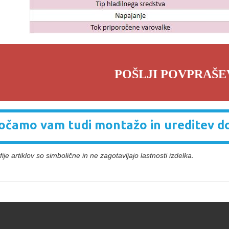
POŠLJI POVPRAŠE
čamo vam tudi montažo in ureditev d
ije artiklov so simbolične in ne zagotavljajo lastnosti izdelka.