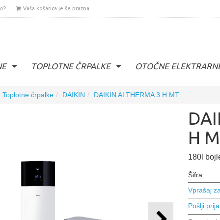
lo?
Vaša košarica je še prazna
NE
TOPLOTNE ČRPALKE
OTOČNE ELEKTRARN
Toplotne črpalke
DAIKIN
DAIKIN ALTHERMA 3 H MT
DAI
H M
180l bojl
Šifra:
Vprašaj za
Pošlji prija