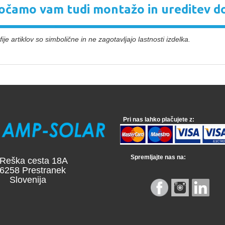
čamo vam tudi montažo in ureditev d
ije artiklov so simbolične in ne zagotavljajo lastnosti izdelka.
Pri nas lahko plačujete z:
Spremljajte nas na:
a cesta 18A
 Prestranek
venija