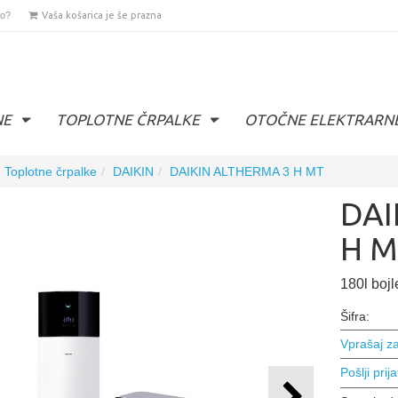
lo?
Vaša košarica je še prazna
NE
TOPLOTNE ČRPALKE
OTOČNE ELEKTRARN
Toplotne črpalke
DAIKIN
DAIKIN ALTHERMA 3 H MT
DAI
H M
180l bojl
Šifra:
Vprašaj za
Pošlji prija