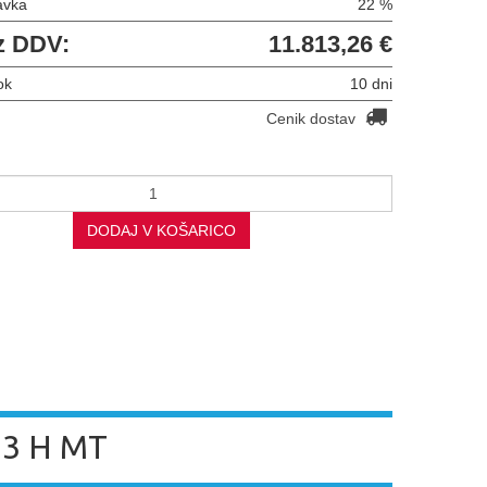
avka
22 %
z DDV:
11.813,26 €
ok
10 dni
Cenik dostav
DODAJ V KOŠARICO
 3 H MT