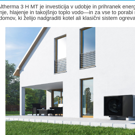
Altherma 3 H MT je investicija v udobje in prihranek ene
je, hlajenje in takojšnjo toplo vodo—in za vse to porabi 
domov, ki želijo nadgraditi kotel ali klasični sistem ogrev