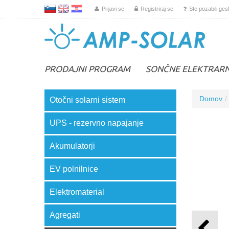
L
EN
HR
Prijavi se
Registriraj se
Ste pozabili ges
PRODAJNI PROGRAM
SONČNE ELEKTRAR
Domov
Otočni solarni sistem
UPS - rezervno napajanje
Akumulatorji
EV polnilnice
Elektromaterial
Agregati