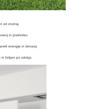
n od znotraj.
tenj in prekinitev.
anek energije in denarja.
 in željam po udobju.