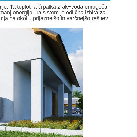
rgije. Ta toplotna črpalka zrak−voda omogoča
manj energije. Ta sistem je odlična izbira za
anja na okolju prijaznejšo in varčnejšo rešitev.