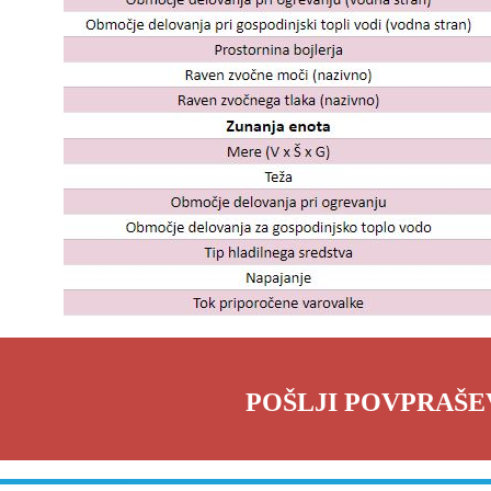
POŠLJI POVPRAŠE