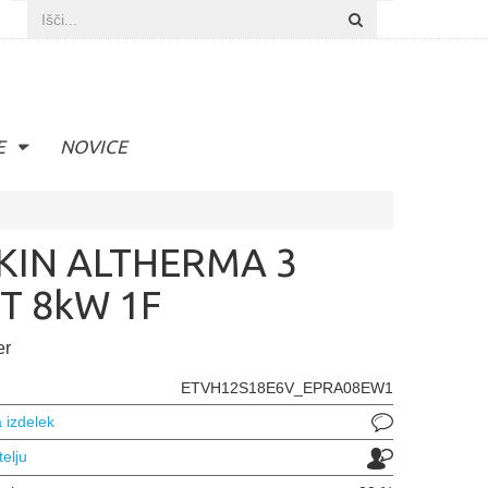
E
NOVICE
KIN ALTHERMA 3
T 8kW 1F
er
ETVH12S18E6V_EPRA08EW1
 izdelek
telju