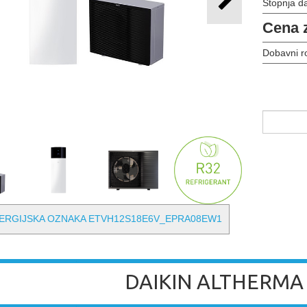
Stopnja d
Cena 
Dobavni r
ERGIJSKA OZNAKA ETVH12S18E6V_EPRA08EW1
DAIKIN ALTHERMA