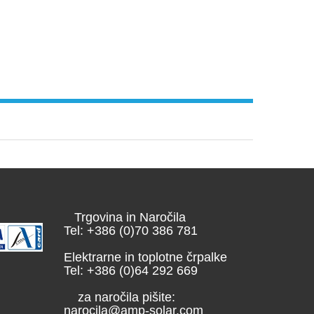
Trgovina in Naročila
Tel: +386 (0)70 386 781
Elektrarne in toplotne črpalke
Tel: +386 (0)64 292 669
za naročila pišite:
narocila@amp-solar.com