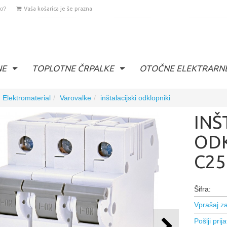
lo?
Vaša košarica je še prazna
NE
TOPLOTNE ČRPALKE
OTOČNE ELEKTRARN
Elektromaterial
Varovalke
inštalacijski odklopniki
INŠ
ODK
C25
Šifra:
Vprašaj za
Pošlji prija