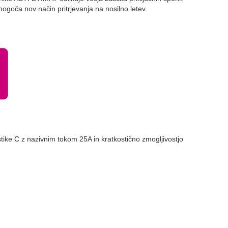
mogoča nov način pritrjevanja na nosilno letev.
stike C z nazivnim tokom 25A in kratkostično zmogljivostjo