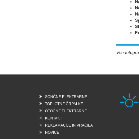
N
N
N
S
S
F
Vse fotograf
SONČNE ELEKTRARNE
TOPLOTNE ČRPALKE
OTOČNE ELEKTRARNE
KONTAKT
Rešk
REKLAMACIJE IN VRAČILA
6258
Slo
NOVICE