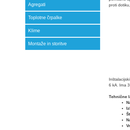
Agregati
proti dotik
Toplotne črpalke
Klime
Montaže in storitve
Inštalacijs
6 kA. Ima 3
Tehnične l
N
I
Š
N
V