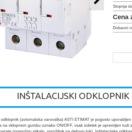
Stopnja d
Cena 
Dobavni r
INŠTALACIJSKI ODKLOPNIK 
ki odklopnik (avtomatska varovalka) ASTI ETIMAT je pogosto uporabljen z
na vklopnem gumbu oznako ON/OFF, vsak izdelek je opremljen tudi z EA
rate (pomožno stikalo, sprožilnik na delovni tok). Inštalacijske odklop