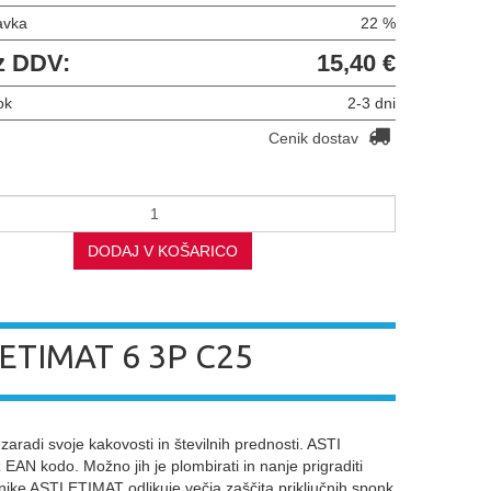
avka
22 %
z DDV:
15,40 €
ok
2-3 dni
Cenik dostav
DODAJ V KOŠARICO
ETIMAT 6 3P C25
aradi svoje kakovosti in številnih prednosti. ASTI
N kodo. Možno jih je plombirati in nanje prigraditi
nike ASTI ETIMAT odlikuje večja zaščita priključnih sponk