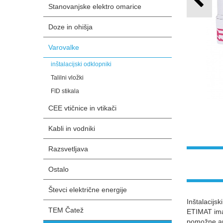
Stanovanjske elektro omarice
Doze in ohišja
Varovalke
inštalacijski odklopniki
Talilni vložki
FID stikala
CEE vtičnice in vtikači
Kabli in vodniki
Razsvetljava
Ostalo
Števci električne energije
Inštalacijs
TEM Čatež
ETIMAT ima 
pomožne apa