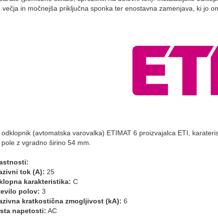
u, večja in močnejša priključna sponka ter enostavna zamenjava, ki jo o
ki odklopnik (avtomatska varovalka) ETIMAT 6 proizvajalca ETI, karateri
 pole z vgradno širino 54 mm.
astnosti:
azivni tok (A):
25
zklopna karakteristika:
C
tevilo polov:
3
azivna kratkostična zmogljivost (kA):
6
rsta napetosti:
AC