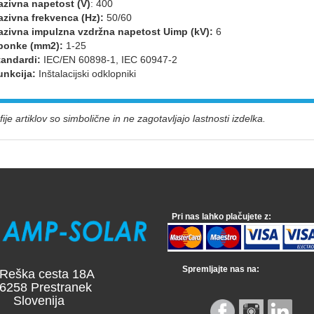
azivna napetost (V)
: 400
azivna frekvenca (Hz):
50/60
azivna impulzna vzdržna napetost Uimp (kV):
6
ponke (mm2):
1-25
tandardi:
IEC/EN 60898-1, IEC 60947-2
unkcija:
Inštalacijski odklopniki
ije artiklov so simbolične in ne zagotavljajo lastnosti izdelka.
Pri nas lahko plačujete z:
Spremljajte nas na:
a cesta 18A
 Prestranek
venija