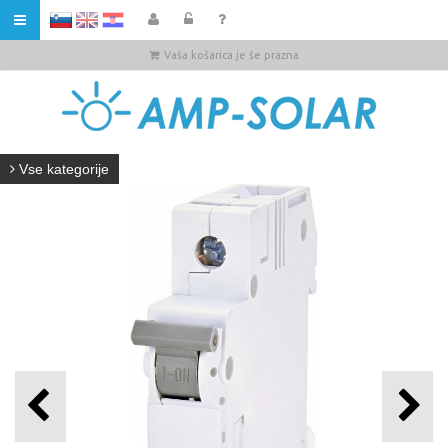
HR
Vaša košarica je še prazna
Vse kategorije