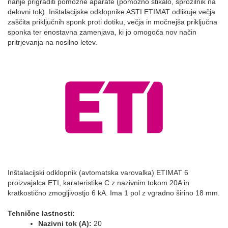
nanje prigraditi pomožne aparate (pomožno stikalo, sprožilnik na
delovni tok). Inštalacijske odklopnike ASTI ETIMAT odlikuje večja
zaščita priključnih sponk proti dotiku, večja in močnejša priključna
sponka ter enostavna zamenjava, ki jo omogoča nov način
pritrjevanja na nosilno letev.
Inštalacijski odklopnik (avtomatska varovalka) ETIMAT 6
proizvajalca ETI, karateristike C z nazivnim tokom 20A in
kratkostično zmogljivostjo 6 kA. Ima 1 pol z vgradno širino 18 mm.
Tehnične lastnosti:
Nazivni tok (A):
20