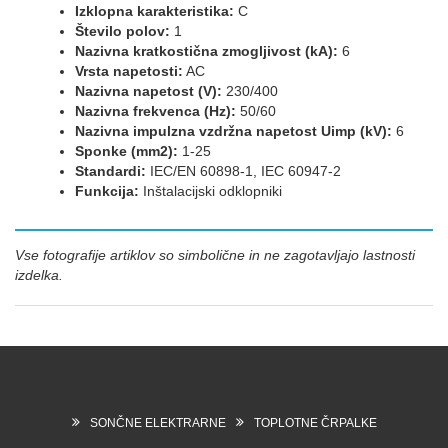
Izklopna karakteristika:
C
Število polov:
1
Nazivna kratkostična zmogljivost (kA):
6
Vrsta napetosti:
AC
Nazivna napetost (V):
230/400
Nazivna frekvenca (Hz):
50/60
Nazivna impulzna vzdržna napetost Uimp (kV):
6
Sponke (mm2):
1-25
Standardi:
IEC/EN 60898-1, IEC 60947-2
Funkcija:
Inštalacijski odklopniki
Vse fotografije artiklov so simbolične in ne zagotavljajo lastnosti
izdelka.
SONČNE ELEKTRARNE
TOPLOTNE ČRPALKE