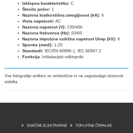
Izklopna karakteristika:
C
Število polov:
1
Nazivna kratkostična zmogljivost (kA):
6
Vrsta napetosti:
AC
Nazivna napetost (V):
230/400
Nazivna frekvenca (Hz):
50/60
Nazivna impulzna vzdržna napetost Uimp (kV):
6
Sponke (mm2):
1-25
Standardi:
IEC/EN 60898-1, IEC 60947-2
Funkcija
: Inštalacijski odklopniki
Vse fotografije artiklov so simbolične in ne zagotavljajo lastnosti
izdelka.
SONČNE ELEKTRARNE
TOPLOTNE ČRPALKE