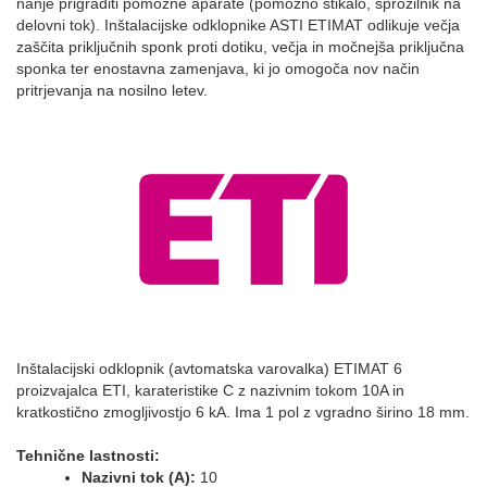
nanje prigraditi pomožne aparate (pomožno stikalo, sprožilnik na
delovni tok). Inštalacijske odklopnike ASTI ETIMAT odlikuje večja
zaščita priključnih sponk proti dotiku, večja in močnejša priključna
sponka ter enostavna zamenjava, ki jo omogoča nov način
pritrjevanja na nosilno letev.
Inštalacijski odklopnik (avtomatska varovalka) ETIMAT 6
proizvajalca ETI, karateristike C z nazivnim tokom 10A in
kratkostično zmogljivostjo 6 kA. Ima 1 pol z vgradno širino 18 mm.
Tehnične lastnosti:
Nazivni tok (A):
10