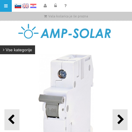
HR
Vaša košarica je še prazna
Vse kategorije