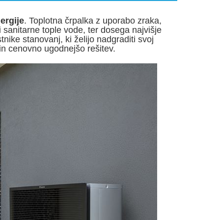
ergije
. Toplotna črpalka z uporabo zraka,
 sanitarne tople vode, ter dosega najvišje
nike stanovanj, ki želijo nadgraditi svoj
o in cenovno ugodnejšo rešitev.