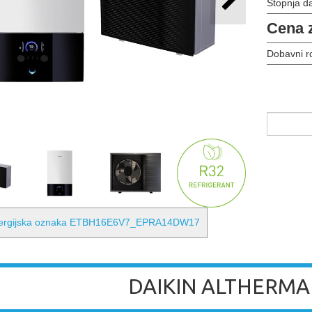
Stopnja d
Cena 
Dobavni r
ergijska oznaka ETBH16E6V7_EPRA14DW17
DAIKIN ALTHERMA