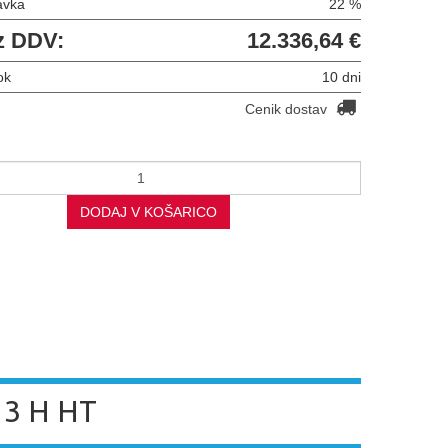
avka
22 %
z DDV:
12.336,64 €
ok
10 dni
Cenik dostav
DODAJ V KOŠARICO
 3 H HT