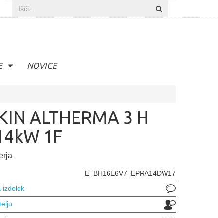
E
NOVICE
KIN ALTHERMA 3 H
14kW 1F
erja
ETBH16E6V7_EPRA14DW17
 izdelek
telju