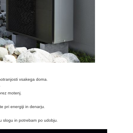
 notranjosti vsakega doma.
e
brez motenj.
e pri energiji in denarju.
mu slogu in potrebam po udobju.