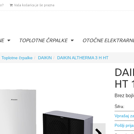
lo?
Vaša košarica je še prazna
NE
TOPLOTNE ČRPALKE
OTOČNE ELEKTRARN
Toplotne črpalke
DAIKIN
DAIKIN ALTHERMA 3 H HT
DAI
HT 
Brez bojl
Šifra:
Vprašaj za
Pošlji prija