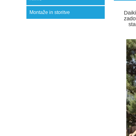
Montaže in storitve
Daik
zadov
sta