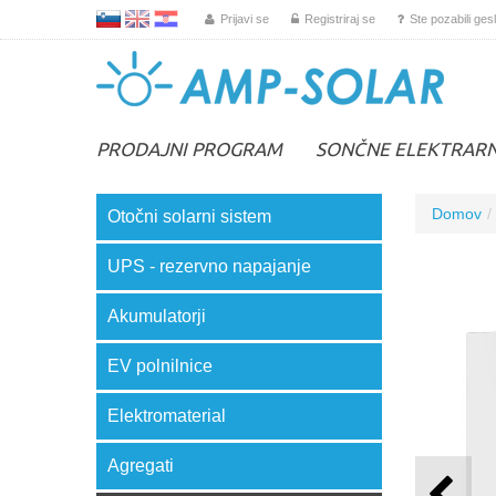
L
EN
HR
Prijavi se
Registriraj se
Ste pozabili ges
PRODAJNI PROGRAM
SONČNE ELEKTRAR
Domov
Otočni solarni sistem
UPS - rezervno napajanje
Akumulatorji
EV polnilnice
Elektromaterial
Agregati