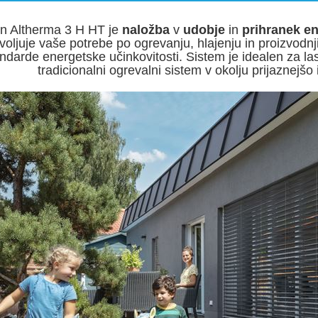
in Altherma 3 H HT je
naložba
v
udobje
in
prihranek en
oljuje vaše potrebe po ogrevanju, hlajenju in proizvodnji
ndarde energetske učinkovitosti. Sistem je idealen za last
tradicionalni ogrevalni sistem v okolju prijaznejš