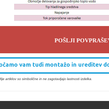
POŠLJI POVPRAŠE
čamo vam tudi montažo in ureditev d
ije artiklov so simbolične in ne zagotavljajo lastnosti izdelka.