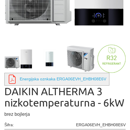
Energijska oznkaka ERGA06EVH_EHBH08E6V
DAIKIN ALTHERMA 3
nizkotemperaturna - 6kW
brez bojlerja
Šifra:
ERGA06EVH_EHBH08E6V