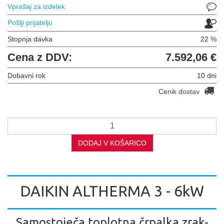
Vprašaj za izdelek
Pošlji prijatelju
Stopnja davka
22 %
Cena z DDV:
7.592,06 €
Dobavni rok
10 dni
Cenik dostav
DODAJ V KOŠARICO
DAIKIN ALTHERMA 3 - 6kW
Samostoječa toplotna črpalka zrak-