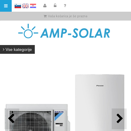
HR
Vaša košarica je še prazna
Vse kategorije