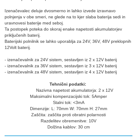
Izenačevalec deluje dvosmerno in lahko izvede izravnavo
polnjenja v obe smeri, ne glede na to
kjer slaba baterija sedi in
uravnovesi baterije med seboj.
Ta postopek poteka do skoraj enake napetosti akumulatorjev
priključenih baterij.
Baterijski polnilnik se lahko uporablja za 24V, 36V, 48V preklopnih
12Volt baterij.
- izenačevalnik za 24V sistem, sestavljen iz 2 x 12V baterij
- izenačevalnik za 36V sistem, sestavljen iz 3 x 12V baterij
- izenačevalnik za 48V sistem, sestavljen iz 4 x 12V baterij
Tehnični podatki:
Nazivna napetost akumulatorja: 2 x 12V
Maksimalni kompenzacijski tok: 5Amper
Stalni tok: <3mA
Dimenzije: L: 70mm W: 70mm H: 27mm
Zaščita: zaščita proti obratni polarnosti
Razdelitev obremenitve: 10V
Dolžina kablov: 30 cm