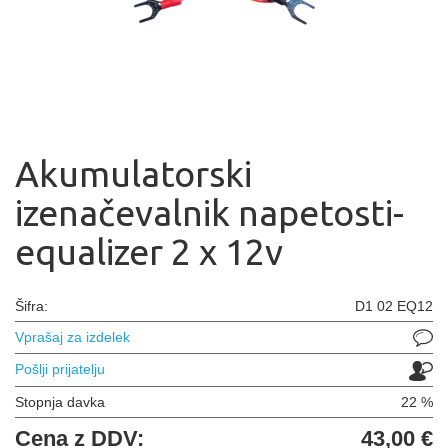
Akumulatorski
izenačevalnik napetosti-
equalizer 2 x 12v
Šifra:
D1 02 EQ12
Vprašaj za izdelek
Pošlji prijatelju
Stopnja davka
22 %
Cena z DDV:
43,00 €