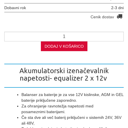
Dobavni rok
2-3 dni
Cenik dostav
DODAJ V KOŠARICO
Akumulatorski izenačevalnik
napetosti- equalizer 2 x 12v
Balanser za baterije je za vse 12V kislinske, AGM in GEL
baterije priključene zaporedno.
Za ohranjanje ravnotežja napetosti med
posameznimi baterijami.
Če sta dve ali več baterij priključeni v sistemih 24V, 36V
ali 48V,