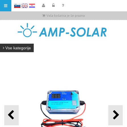
HR
Vaša košarica je še prazna
Vse kategorije