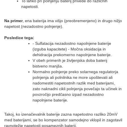
To lahko pri polnjenju baterij privede do različnih
napetosti.
Na primer
, ena baterija ima višjo (preobremenjeno) in drugo nižjo
napetost (nezadostno polnjenje).
Posledice tega:
- Sulfatacija nezadostno napolnjene baterije
(izguba kapacitete) - Močna oksidacija in
d
ehidracija prekomerno napolnjene baterije.
V obeh primerih je življenjska doba baterij
bistveno manjša.
Normalno polnjenje preko solarnega regulatorja
polnjenja ali polnilnika ne more upoštevati ali
nadomestiti napetostnih razlik med baterijami,
z
ato naknadni cikli polnjenja povečajo ta učinek in
povzročijo predčasno izpad nezadostno
napolnjene baterije.
Takoj, ko izenačevalnik baterije zazna napetostno razliko 20mV
med baterijami, se bo kompenzator samodejno vklopil
in zagotavil
ravnotežje napetosti posameznih baterij.