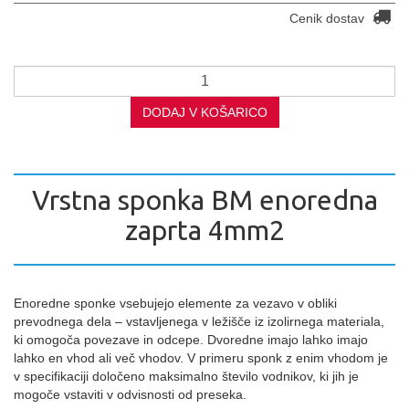
Cenik dostav
DODAJ V KOŠARICO
Vrstna sponka BM enoredna
zaprta 4mm2
Enoredne sponke vsebujejo elemente za vezavo v obliki
prevodnega dela – vstavljenega v ležišče iz izolirnega materiala,
ki omogoča povezave in odcepe. Dvoredne imajo lahko imajo
lahko en vhod ali več vhodov. V primeru sponk z enim vhodom je
v specifikaciji določeno maksimalno število vodnikov, ki jih je
mogoče vstaviti v odvisnosti od preseka.