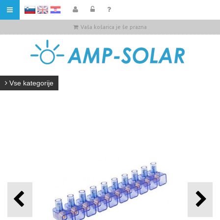
HR
Vaša košarica je še prazna
Vse kategorije