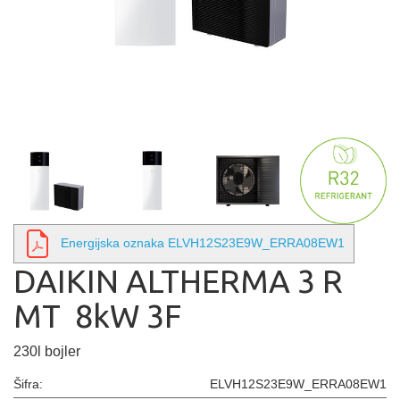
Energijska oznaka ELVH12S23E9W_ERRA08EW1
DAIKIN ALTHERMA 3 R
MT 8kW 3F
230l bojler
Šifra:
ELVH12S23E9W_ERRA08EW1