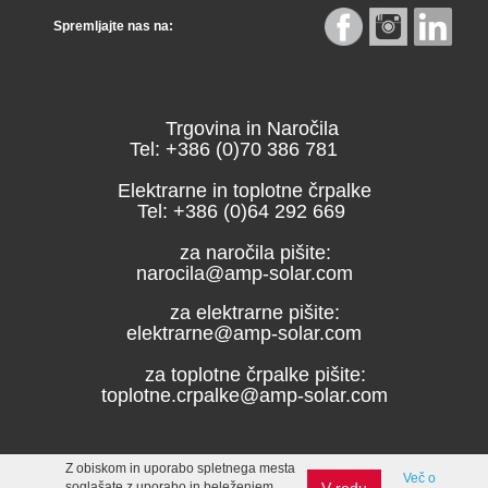
Spremljajte nas na:
Trgovina in Naročila
Tel: +386 (0)70 386 781
Elektrarne in toplotne črpalke
Tel: +386 (0)64 292 669
za naročila pišite:
narocila@amp-solar.com
za elektrarne pišite:
elektrarne@amp-solar.com
za toplotne črpalke pišite:
toplotne.crpalke@amp-solar.com
Z obiskom in uporabo spletnega mesta
Več o
V redu
soglašate z uporabo in beleženjem