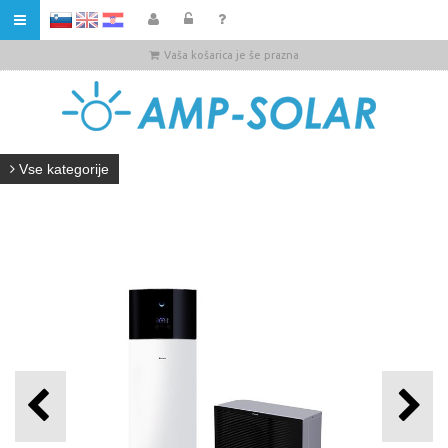
HR
Vaša košarica je še prazna
Vse kategorije