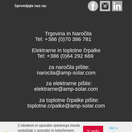
Spremljajte nas na:
Trgovina in Naročila
Tel: +386 (0)70 386 781
Elektrarne in toplotne črpalke
Tel: +386 (0)64 292 669
za naročila pišite:
narocila@amp-solar.com
za elektrarne pišite:
elektrarne@amp-solar.com
za toplotne črpalke pišite:
toplotne.crpalke@amp-solar.com
Z obiskom in uporabo spletnega mesta
Več o
V redu
soglašate z uporabo in beleženjem