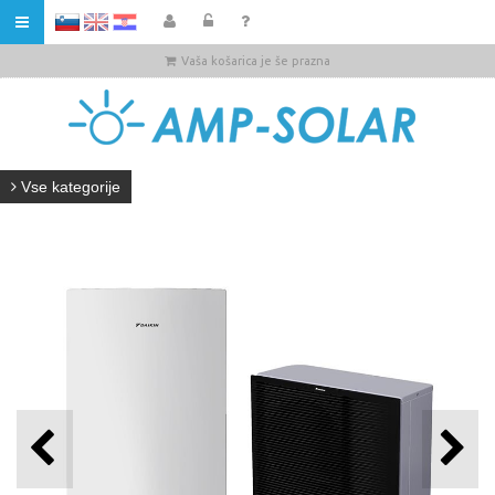
HR
Vaša košarica je še prazna
Vse kategorije