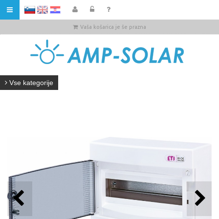
HR
Vaša košarica je še prazna
Vse kategorije