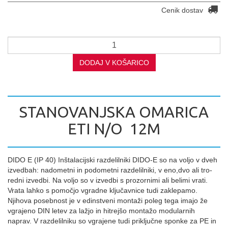
Cenik dostav
DODAJ V KOŠARICO
STANOVANJSKA OMARICA
ETI N/O 12M
DIDO E (IP 40) Inštalacijski razdelilniki DIDO-E so na voljo v dveh
izvedbah: nadometni in podometni razdelilniki, v eno,dvo ali tro-
redni izvedbi. Na voljo so v izvedbi s prozornimi ali belimi vrati.
Vrata lahko s pomočjo vgradne ključavnice tudi zaklepamo.
Njihova posebnost je v edinstveni montaži poleg tega imajo že
vgrajeno DIN letev za lažjo in hitrejšo montažo modularnih
naprav. V razdelilniku so vgrajene tudi priključne sponke za PE in