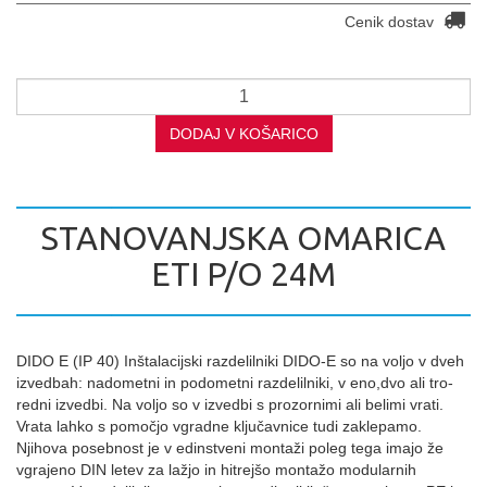
Cenik dostav
DODAJ V KOŠARICO
STANOVANJSKA OMARICA
ETI P/O 24M
DIDO E (IP 40) Inštalacijski razdelilniki DIDO-E so na voljo v dveh
izvedbah: nadometni in podometni razdelilniki, v eno,dvo ali tro-
redni izvedbi. Na voljo so v izvedbi s prozornimi ali belimi vrati.
Vrata lahko s pomočjo vgradne ključavnice tudi zaklepamo.
Njihova posebnost je v edinstveni montaži poleg tega imajo že
vgrajeno DIN letev za lažjo in hitrejšo montažo modularnih