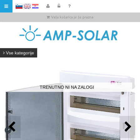
HR
Vaša košarica je še prazna
Vse kategorije
TRENUTNO NI NA ZALOGI