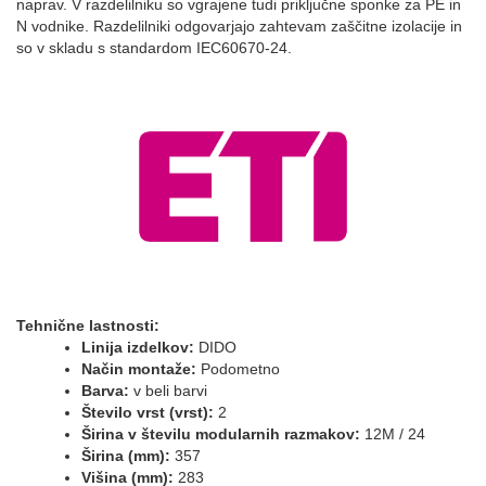
naprav. V razdelilniku so vgrajene tudi priključne sponke za PE in
N vodnike. Razdelilniki odgovarjajo zahtevam zaščitne izolacije in
so v skladu s standardom IEC60670-24.
Tehnične lastnosti:
Linija izdelkov:
DIDO
Način montaže:
Podometno
Barva:
v beli barvi
Število vrst (vrst):
2
Širina v številu modularnih razmakov:
12M / 24
Širina (mm):
357
Višina (mm):
283