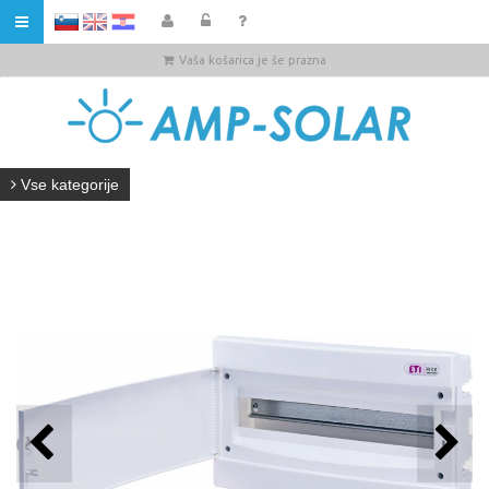
HR
Vaša košarica je še prazna
Vse kategorije