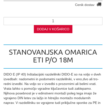
Cenik dostav
DODAJ V KOŠARICO
STANOVANJSKA OMARICA
ETI P/O 18M
DIDO E (IP 40) Inštalacijski razdelilniki DIDO-E so na voljo v dveh
izvedbah: nadometni in podometni razdelilniki, v eno,dvo ali tro-
redni izvedbi. Na voljo so v izvedbi s prozornimi ali belimi vrati.
Vrata lahko s pomočjo vgradne ključavnice tudi zaklepamo.
Njihova posebnost je v edinstveni montaži poleg tega imajo že
vgrajeno DIN letev za lažjo in hitrejšo montažo modularnih
naprav. V razdelilniku so vgrajene tudi priključne sponke za PE in