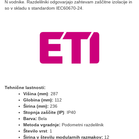
N vodnike. Razdelilniki odgovarjajo zahtevam zaščitne izolacije in
so v skladu s standardom IEC60670-24.
Tehnične lastnosti:
Višina (mm)
: 287
Globina (mm):
112
Širina
(mm):
236
Stopnja zaščite (IP)
: IP40
Barva:
Bela
Metoda vgradnje:
Podometni razdelilnik
Število vrst
: 1
Širina v številu modularnih razmakov:
12