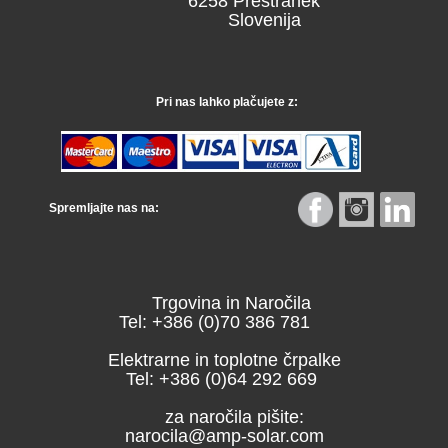
6258 Prestranek
Slovenija
Pri nas lahko plačujete z:
Spremljajte nas na:
Trgovina in Naročila
Tel: +386 (0)70 386 781
Elektrarne in toplotne črpalke
Tel: +386 (0)64 292 669
za naročila pišite:
narocila@amp-solar.com