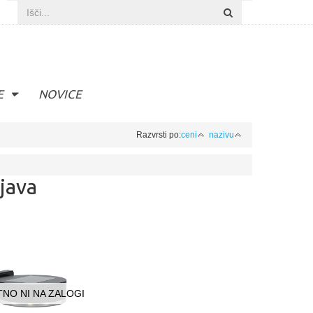
E
NOVICE
Razvrsti po:
ceni
nazivu
java
NO NI NA ZALOGI