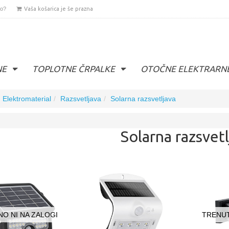
lo?
Vaša košarica je še prazna
NE
TOPLOTNE ČRPALKE
OTOČNE ELEKTRARN
Elektromaterial
Razsvetljava
Solarna razsvetljava
Solarna razsvetl
O NI NA ZALOGI
TRENUT