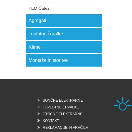
TEM Čatež
Agregati
Toplotne črpalke
Klime
Montaže in storitve
SONČNE ELEKTRARNE
TOPLOTNE ČRPALKE
OTOČNE ELEKTRARNE
KONTAKT
Rešk
REKLAMACIJE IN VRAČILA
6258