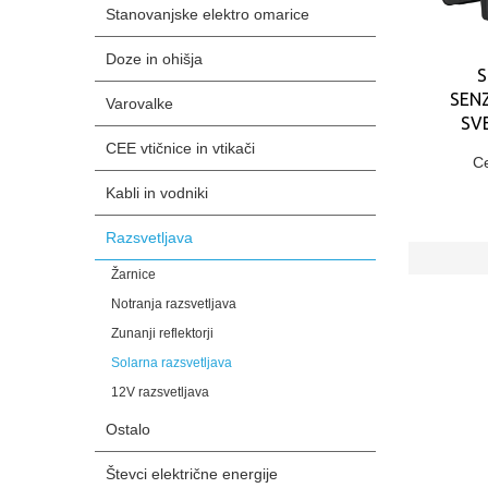
Stanovanjske elektro omarice
Doze in ohišja
SEN
Varovalke
SV
CEE vtičnice in vtikači
C
Kabli in vodniki
Razsvetljava
Žarnice
Notranja razsvetljava
Zunanji reflektorji
Solarna razsvetljava
12V razsvetljava
Ostalo
Števci električne energije