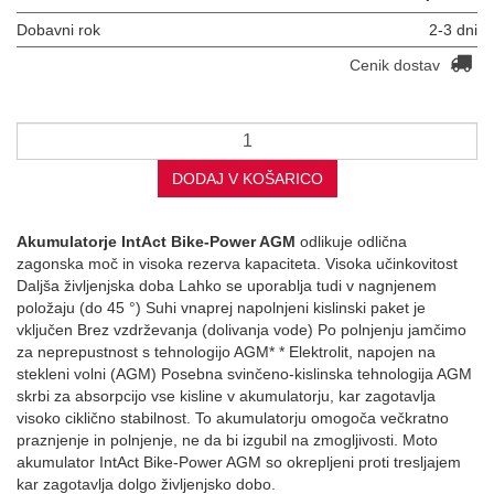
Dobavni rok
2-3 dni
Cenik dostav
DODAJ V KOŠARICO
Akumulatorje IntAct Bike-Power AGM
odlikuje odlična
zagonska moč in visoka rezerva kapaciteta. Visoka učinkovitost
Daljša življenjska doba Lahko se uporablja tudi v nagnjenem
položaju (do 45 °) Suhi vnaprej napolnjeni kislinski paket je
vključen Brez vzdrževanja (dolivanja vode) Po polnjenju jamčimo
za neprepustnost s tehnologijo AGM* * Elektrolit, napojen na
stekleni volni (AGM) Posebna svinčeno-kislinska tehnologija AGM
skrbi za absorpcijo vse kisline v akumulatorju, kar zagotavlja
visoko ciklično stabilnost. To akumulatorju omogoča večkratno
praznjenje in polnjenje, ne da bi izgubil na zmogljivosti. Moto
akumulator IntAct Bike-Power AGM so okrepljeni proti tresljajem
kar zagotavlja dolgo življenjsko dobo.