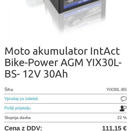
Moto akumulator IntAct
Bike-Power AGM YIX30L-
BS- 12V 30Ah
Šifra:
YIX30L-BS
Vprašaj za izdelek
Pošlji prijatelju
Stopnja davka
22 %
Cena z DDV:
111,15 €