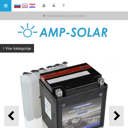
HR
Vaša košarica je še prazna
Vse kategorije