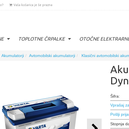
lo?
Vaša košarica je še prazna
NE
TOPLOTNE ČRPALKE
OTOČNE ELEKTRARN
Akumulatorji
Avtomobilski akumulatorji
Klasični avtomobilski akum
Aku
Dyn
Šifra:
Vprašaj za
Pošlji prija
Stopnja d