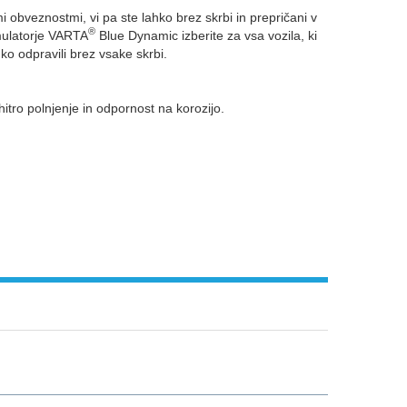
obveznostmi, vi pa ste lahko brez skrbi in prepričani v
®
mulatorje VARTA
Blue Dynamic izberite za vsa vozila, ki
ko odpravili brez vsake skrbi.
itro polnjenje in odpornost na korozijo.