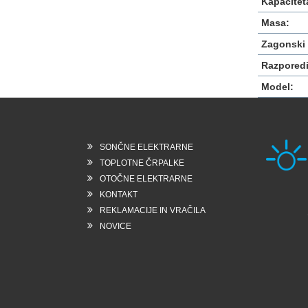
Kapacitet
Masa:
Zagonski 
Razporedi
Model:
SONČNE ELEKTRARNE
TOPLOTNE ČRPALKE
OTOČNE ELEKTRARNE
KONTAKT
Rešk
REKLAMACIJE IN VRAČILA
6258
Slo
NOVICE