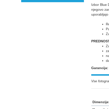
Izbor Blue 
njegovo za
uporabljajo
Re
P
Z
PREDNOST
Z
za
na
d
Garancija
Vse fotograf
Dimenzije