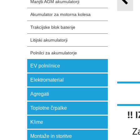
Manjši AGM akumulatorji
Akumulator za motorna kolesa
Trakcijske blok baterije
Litijski akumulatorji
Polnilci za akumulatorje
EV polnilnice
Elektromaterial
Agregati
Toplotne črpalke
!!
Klime
Z
Montaže in storitve