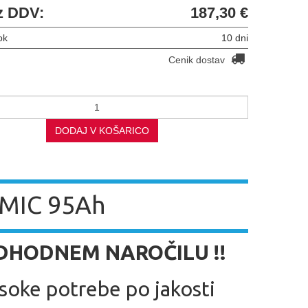
z DDV:
187,30 €
ok
10 dni
Cenik dostav
DODAJ V KOŠARICO
MIC 95Ah
EDHODNEM NAROČILU !!
isoke potrebe po jakosti