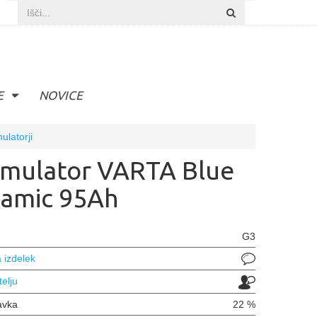
E
NOVICE
ulatorji
mulator VARTA Blue
amic 95Ah
G3
 izdelek
telju
avka
22 %