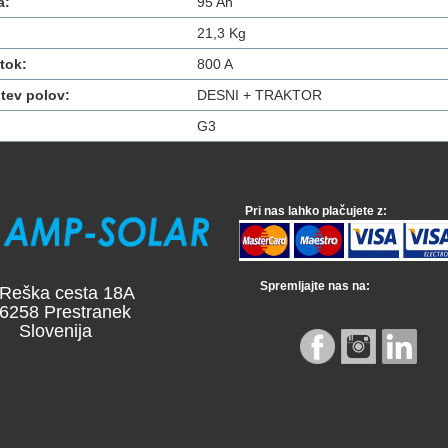
a:
95 Ah
21,3 Kg
tok:
800 A
tev polov:
DESNI + TRAKTOR
G3
Pri nas lahko plačujete z:
Spremljajte nas na:
a cesta 18A
 Prestranek
venija