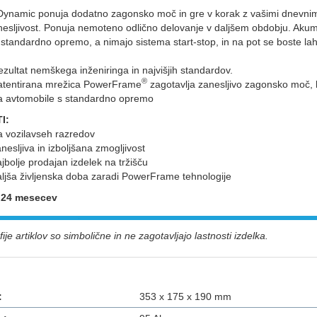
Dynamic ponuja dodatno zagonsko moč in gre v korak z vašimi dnevnimi 
nesljivost. Ponuja nemoteno odlično delovanje v daljšem obdobju. Aku
 standardno opremo, a nimajo sistema start-stop, in na pot se boste lah
zultat nemškega inženiringa in najvišjih standardov.
®
atentirana mrežica PowerFrame
zagotavlja zanesljivo zagonsko moč, h
a avtomobile s standardno opremo
I:
a vozilavseh razredov
nesljiva in izboljšana zmogljivost
jbolje prodajan izdelek na tržišču
aljša življenska doba zaradi PowerFrame tehnologije
: 24 mesecev
ije artiklov so simbolične in ne zagotavljajo lastnosti izdelka.
:
353 x 175 x 190 mm