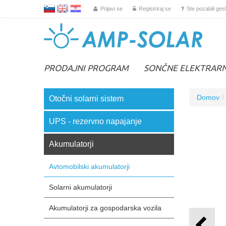
L
EN
HR
Prijavi se
Registriraj se
Ste pozabili ges
PRODAJNI PROGRAM
SONČNE ELEKTRAR
Domov
Otočni solarni sistem
UPS - rezervno napajanje
Akumulatorji
Avtomobilski akumulatorji
Solarni akumulatorji
Akumulatorji za gospodarska vozila