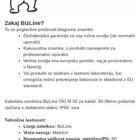
Zakaj BizLine?
To so poglavitne prednosti blagovne znamke:
Doživljenjska garancija za vsa ročna orodja (ob normalni
uporabi).
Kakovostna znamka, s produkti namejenimi za
profesionalno uporabo.
Večina orodja ima evropsko poreklo, saj je proizvedeno
v Nemčiji.
Vsi produkti so testirani v lastnem laboratoriju, kar
omogoča redno preverjanje kakovosti in skladnost z EU
standardi.
Kabelska uvodnica BizLine ISO M 50 za kabel: 30-38mm poliamid
ojačana s steklenimi vlakni, IP68, siva
Tehnične lastnosti:
Linija izdelkov:
BizLine
Vrsta navoja:
Metrični
Nominalna velikost navoja, metrično/PG:
50