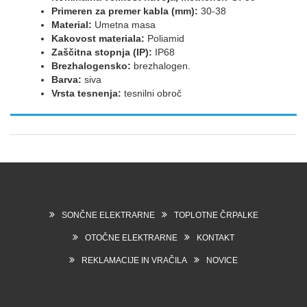
Primeren za premer kabla (mm):
30-38
Material:
Umetna masa
Kakovost materiala:
Poliamid
Zaščitna stopnja (IP):
IP68
Brezhalogensko:
brezhalogen.
Barva:
siva
Vrsta tesnenja:
tesnilni obroč
SONČNE ELEKTRARNE
TOPLOTNE ČRPALKE
OTOČNE ELEKTRARNE
KONTAKT
REKLAMACIJE IN VRAČILA
NOVICE