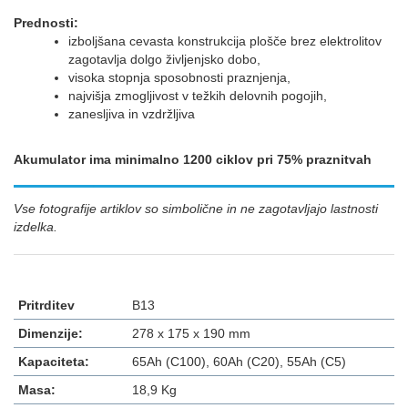
Prednosti:
izboljšana cevasta konstrukcija plošče brez elektrolitov
zagotavlja dolgo življenjsko dobo,
visoka stopnja sposobnosti praznjenja,
najvišja zmogljivost v težkih delovnih pogojih,
zanesljiva in vzdržljiva
Akumulator ima minimalno 1200 ciklov pri 75% praznitvah
Vse fotografije artiklov so simbolične in ne zagotavljajo lastnosti
izdelka.
Pritrditev
B13
Dimenzije:
278 x 175 x 190 mm
Kapaciteta:
65Ah (C100), 60Ah (C20), 55Ah (C5)
Masa:
18,9 Kg