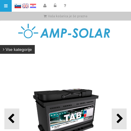
HR
Vaša košarica je še prazna
Vse kategorije