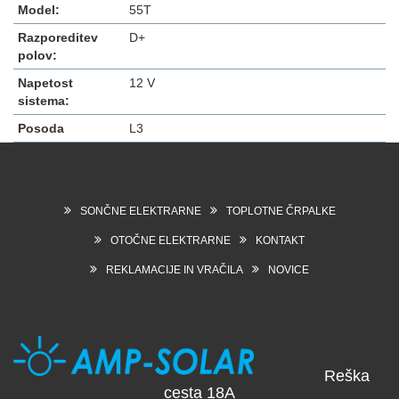
Model:
55T
Razporeditev
D+
polov:
Napetost
12 V
sistema:
Posoda
L3
SONČNE ELEKTRARNE
TOPLOTNE ČRPALKE
OTOČNE ELEKTRARNE
KONTAKT
REKLAMACIJE IN VRAČILA
NOVICE
Reška
cesta 18A