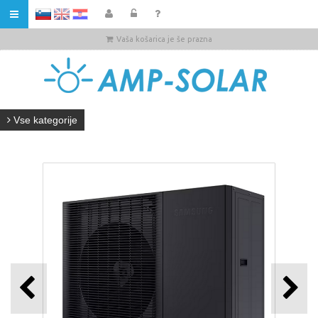
HR
Vaša košarica je še prazna
Vse kategorije