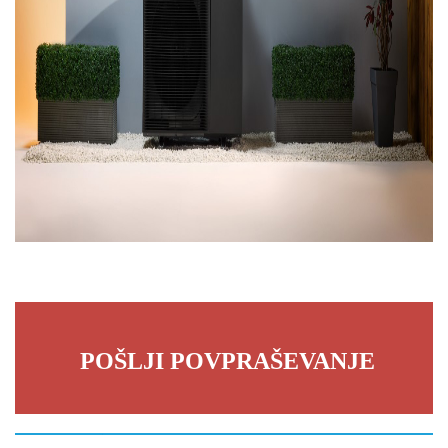
POŠLJI POVPRAŠEVANJE