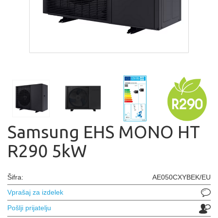
Samsung EHS MONO HT
R290 5kW
Šifra:
AE050CXYBEK/EU
Vprašaj za izdelek
Pošlji prijatelju