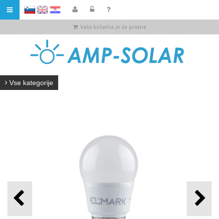
HR
Vaša košarica je še prazna
Vse kategorije