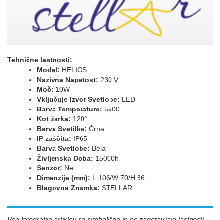
Tehnične lastnosti:
Model:
HELIOS
Nazivna Napetost:
230 V
Moč:
10W
Vključuje Izvor Svetlobe:
LED
Barva Temperature:
5500
Kot žarka:
120°
Barva Svetilke:
Črna
IP zaščita:
IP65
Barva Svetlobe:
Bela
Življenska Doba:
15000h
Senzor:
Ne
Dimenzije (mm):
L:106/W:70/H:36
Blagovna Znamka:
STELLAR
Vse fotografije artiklov so simbolične in ne zagotavljajo lastnosti