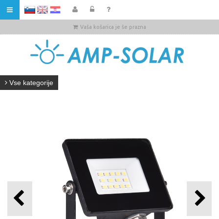
HR
Vaša košarica je še prazna
Vse kategorije