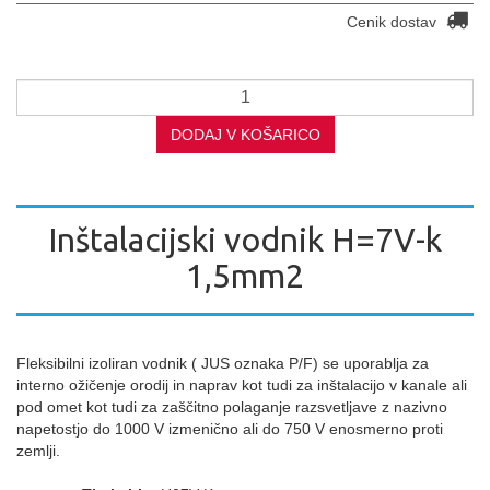
Cenik dostav
DODAJ V KOŠARICO
Inštalacijski vodnik H=7V-k
1,5mm2
Fleksibilni izoliran vodnik ( JUS oznaka P/F) se uporablja za
interno ožičenje orodij in naprav kot tudi za inštalacijo v kanale ali
pod omet kot tudi za zaščitno polaganje razsvetljave z nazivno
napetostjo do 1000 V izmenično ali do 750 V enosmerno proti
zemlji.