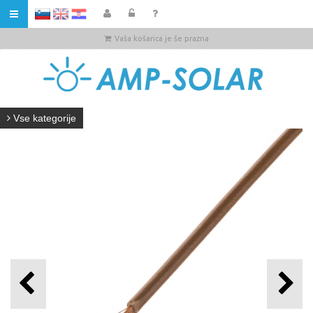
HR
Vaša košarica je še prazna
Vse kategorije