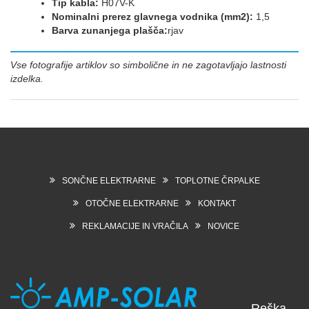
Tip kabla:
H07V-K
Nominalni prerez glavnega vodnika (mm2):
1,5
Barva zunanjega plašča:
rjav
Vse fotografije artiklov so simbolične in ne zagotavljajo lastnosti
izdelka.
SONČNE ELEKTRARNE
TOPLOTNE ČRPALKE
OTOČNE ELEKTRARNE
KONTAKT
REKLAMACIJE IN VRAČILA
NOVICE
Reška