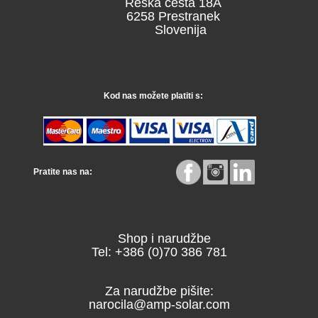
Reška cesta 18A
6258 Prestranek
Slovenija
Kod nas možete platiti s:
Pratite nas na:
Shop i narudžbe
Tel: +386 (0)70 386 781
Za narudžbe pišite:
narocila@amp-solar.com