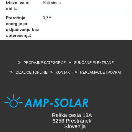
Izlazni valni
čisti sinus
oblik:
Potrošnja
0,3A
energije pri
uključivanju bez
opterećenja:
PRODAJNE KATEGORIJE
SUNČANE ELEKTRANE
DIZALICE TOPLINE
KONTAKT
REKLAMACIJE I POVRAT
Reška cesta 18A
6258 Prestranek
Slovenija