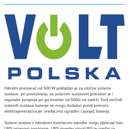
Hibridni pretvarač od 500 W prikladan je za otočne solarne
sustave. pri povezivanju sa solarnim sustavom potreban je i
regulator punjenja jer ga inverter od 500w ne sadrži. Kod otočnih
solarnih sustava baterije se mogu dodatno puniti pomoću
elektrogeneratora jer uređaj ima ugrađen i punjač baterija.
Solarni sustavi s hibridnim inverterom također mogu djelovati kao
UPS rezervno napajanje. UPS inverter sinusUPS je uređaj za