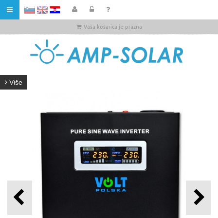
HR
Vaša košarica je prazna
Više