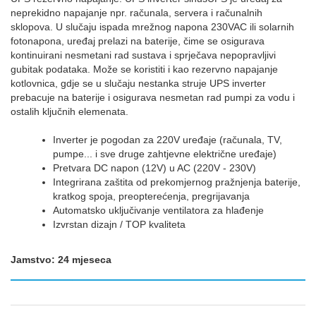
neprekidno napajanje npr. računala, servera i računalnih
sklopova. U slučaju ispada mrežnog napona 230VAC ili solarnih
fotonapona, uređaj prelazi na baterije, čime se osigurava
kontinuirani nesmetani rad sustava i sprječava nepopravljivi
gubitak podataka. Može se koristiti i kao rezervno napajanje
kotlovnica, gdje se u slučaju nestanka struje UPS inverter
prebacuje na baterije i osigurava nesmetan rad pumpi za vodu i
ostalih ključnih elemenata.
Inverter je pogodan za 220V uređaje (računala, TV,
pumpe... i sve druge zahtjevne električne uređaje)
Pretvara DC napon (12V) u AC (220V - 230V)
Integrirana zaštita od prekomjernog pražnjenja baterije,
kratkog spoja, preopterećenja, pregrijavanja
Automatsko uključivanje ventilatora za hlađenje
Izvrstan dizajn / TOP kvaliteta
Jamstvo: 24 mjeseca