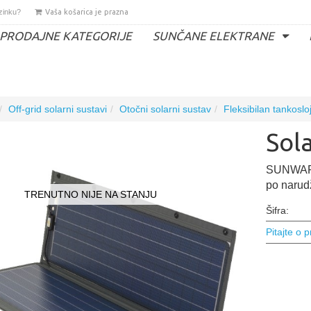
ozinku?
Vaša košarica je prazna
PRODAJNE KATEGORIJE
SUNČANE ELEKTRANE
Off-grid solarni sustavi
Otočni solarni sustav
Fleksibilan tankos
Sol
SUNWARE
po narud
TRENUTNO NIJE NA STANJU
Šifra:
Pitajte o 