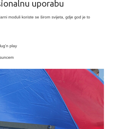
sionalnu uporabu
ni moduli koriste se širom svijeta, gdje god je to
lug'n play
a suncem