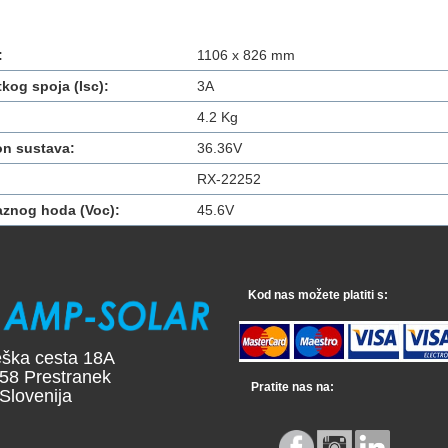
:
1106 x 826 mm
tkog spoja (Isc):
3A
4.2 Kg
n sustava:
36.36V
RX-22252
znog hoda (Voc):
45.6V
Kod nas možete platiti s:
 cesta 18A
Prestranek
Pratite nas na:
enija