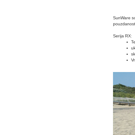
SunWare sol
pouzdanost,
Serija RX:
Te
uk
sk
Vr