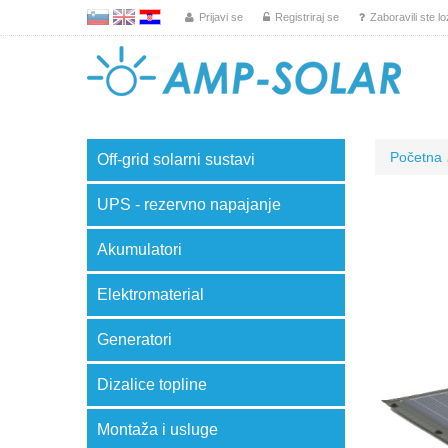
L
EN
HR
Prijavi se
Registriraj se
Zaboravili ste l
Početna
Off-grid solarni sustavi
UPS - rezervno napajanje
Akumulatori
Elektromaterial
Generatori
Dizalice topline
Montaža i usluge