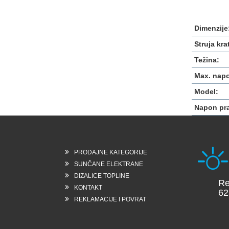
Dimenzije
Struja kra
Težina:
Max. napo
Model:
Napon pra
PRODAJNE KATEGORIJE
SUNČANE ELEKTRANE
DIZALICE TOPLINE
Reška
KONTAKT
6258 
REKLAMACIJE I POVRAT
Slov