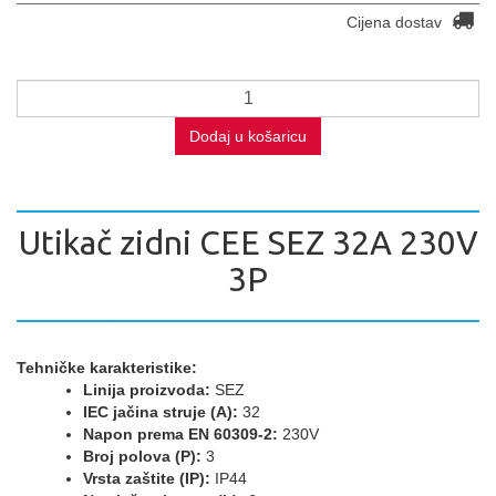
Cijena dostav
Dodaj u košaricu
Utikač zidni CEE SEZ 32A 230V
3P
Tehničke karakteristike:
Linija proizvoda:
SEZ
IEC jačina struje (A):
32
Napon prema EN 60309-2:
230V
Broj polova (P):
3
Vrsta zaštite (IP):
IP44