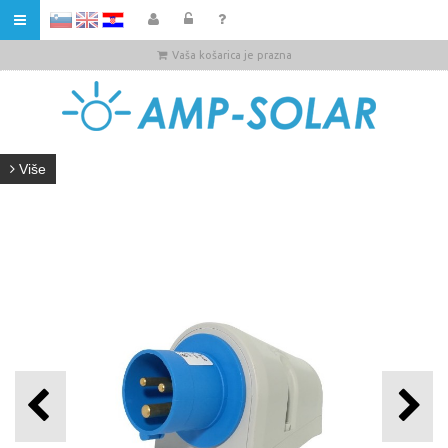
HR
Vaša košarica je prazna
Više