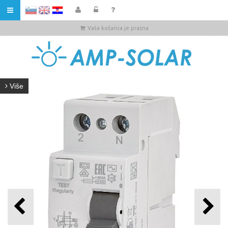
HR
Vaša košarica je prazna
Više