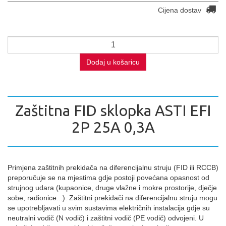
Cijena dostav
Dodaj u košaricu
Zaštitna FID sklopka ASTI EFI
2P 25A 0,3A
Primjena zaštitnih prekidača na diferencijalnu struju (FID ili RCCB)
preporučuje se na mjestima gdje postoji povećana opasnost od
strujnog udara (kupaonice, druge vlažne i mokre prostorije, dječje
sobe, radionice...). Zaštitni prekidači na diferencijalnu struju mogu
se upotrebljavati u svim sustavima električnih instalacija gdje su
neutralni vodič (N vodič) i zaštitni vodič (PE vodič) odvojeni. U