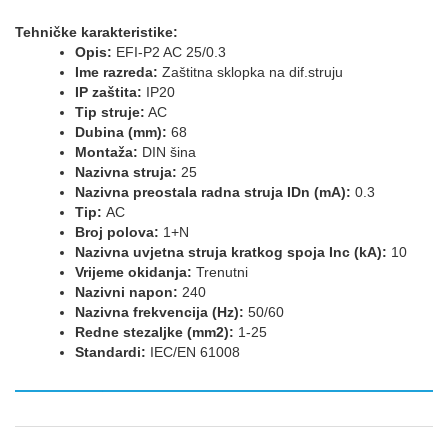
Tehničke karakteristike:
Opis:
EFI-P2 AC 25/0.3
Ime razreda:
Zaštitna sklopka na dif.struju
IP zaštita:
IP20
Tip struje:
AC
Dubina (mm):
68
Montaža:
DIN šina
Nazivna struja:
25
Nazivna preostala radna struja IDn (mA):
0.3
Tip:
AC
Broj polova:
1+N
Nazivna uvjetna struja kratkog spoja Inc (kA):
10
Vrijeme okidanja:
Trenutni
Nazivni napon:
240
Nazivna frekvencija (Hz):
50/60
Redne stezaljke (mm2):
1-25
Standardi:
IEC/EN 61008