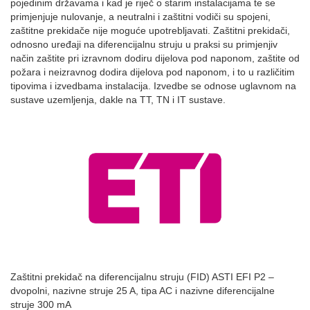
pojedinim državama i kad je riječ o starim instalacijama te se
primjenjuje nulovanje, a neutralni i zaštitni vodiči su spojeni,
zaštitne prekidače nije moguće upotrebljavati. Zaštitni prekidači,
odnosno uređaji na diferencijalnu struju u praksi su primjenjiv
način zaštite pri izravnom dodiru dijelova pod naponom, zaštite od
požara i neizravnog dodira dijelova pod naponom, i to u različitim
tipovima i izvedbama instalacija. Izvedbe se odnose uglavnom na
sustave uzemljenja, dakle na TT, TN i IT sustave.
Zaštitni prekidač na diferencijalnu struju (FID) ASTI EFI P2 –
dvopolni, nazivne struje 25 A, tipa AC i nazivne diferencijalne
struje 300 mA