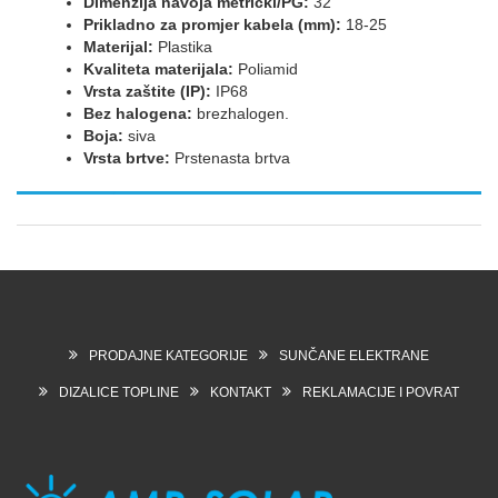
Dimenzija navoja metrički/PG:
32
Prikladno za promjer kabela (mm):
18-25
Materijal:
Plastika
Kvaliteta materijala:
Poliamid
Vrsta zaštite (IP):
IP68
Bez halogena:
brezhalogen.
Boja:
siva
Vrsta brtve:
Prstenasta brtva
PRODAJNE KATEGORIJE
SUNČANE ELEKTRANE
DIZALICE TOPLINE
KONTAKT
REKLAMACIJE I POVRAT