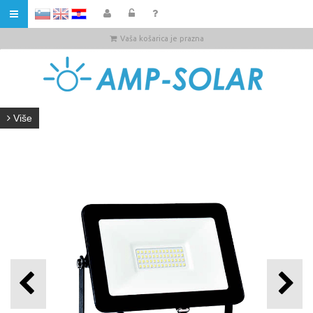
HR
Vaša košarica je prazna
Više