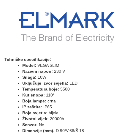
Tehničke specifikacije:
Model:
VEGA SLIM
Nazivni napon:
230 V
Snaga:
10W
Uključuje izvor svjetla:
LED
Temperatura boje:
5500
Kut snopa:
110°
Boja lampe:
crna
IP zaštita:
IP65
Boja svjetla:
bijela
Životni vijek:
20000h
Senzor:
Ne
Dimenzije (mm):
D:90/V:66/Š:18