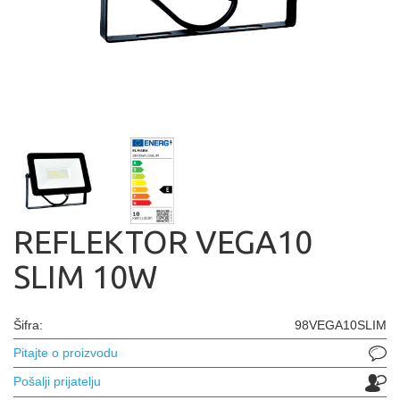
REFLEKTOR VEGA10
SLIM 10W
Šifra:
98VEGA10SLIM
Pitajte o proizvodu
Pošalji prijatelju