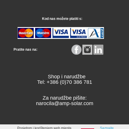
Kod nas možete platiti s:
Pratite nas na:
Shop i narudžbe
Tel: +386 (0)70 386 781
Za narudžbe pišite:
narocila@amp-solar.com
Posjetom i korištenjem web mjesta
Saznajte