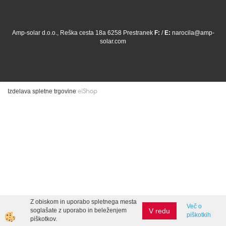
Amp-solar d.o.o., Reška cesta 18a 6258 Prestranek
F:
/
E:
narocila@amp-
solar.com
Izdelava spletne trgovine
Z obiskom in uporabo spletnega mesta
Več o
V redu
soglašate z uporabo in beleženjem
piškotkih
piškotkov.