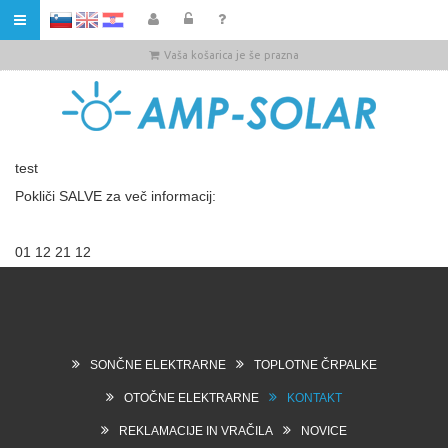
HR
Vaša košarica je še prazna
test
Pokliči SALVE za več informacij:
01 12 21 12
SONČNE ELEKTRARNE
TOPLOTNE ČRPALKE
OTOČNE ELEKTRARNE
KONTAKT
REKLAMACIJE IN VRAČILA
NOVICE