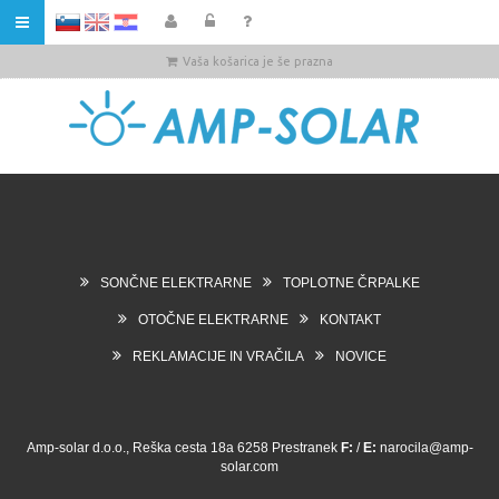
HR
Vaša košarica je še prazna
SONČNE ELEKTRARNE
TOPLOTNE ČRPALKE
OTOČNE ELEKTRARNE
KONTAKT
REKLAMACIJE IN VRAČILA
NOVICE
Amp-solar d.o.o., Reška cesta 18a 6258 Prestranek
F:
/
E:
narocila@amp-
solar.com