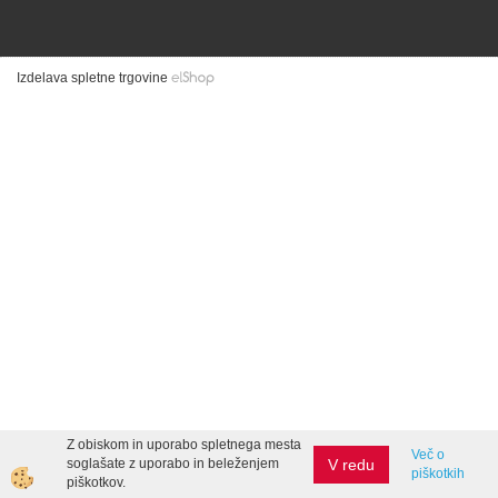
Izdelava spletne trgovine
Z obiskom in uporabo spletnega mesta
Več o
V redu
soglašate z uporabo in beleženjem
piškotkih
piškotkov.