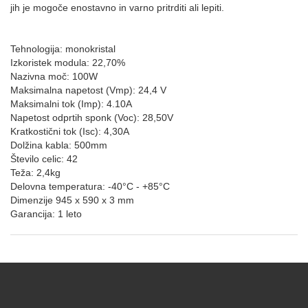
jih je mogoče enostavno in varno pritrditi ali lepiti.
Tehnologija: monokristal
Izkoristek modula: 22,70%
Nazivna moč: 100W
Maksimalna napetost (Vmp): 24,4 V
Maksimalni tok (Imp): 4.10A
Napetost odprtih sponk (Voc): 28,50V
Kratkostični tok (Isc): 4,30A
Dolžina kabla: 500mm
Število celic: 42
Teža: 2,4kg
Delovna temperatura: -40°C - +85°C
Dimenzije 945 x 590 x 3 mm
Garancija: 1 leto