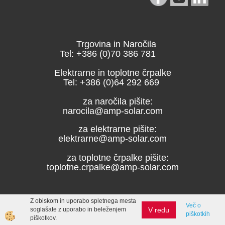
Trgovina in Naročila
Tel: +386 (0)70 386 781
Elektrarne in toplotne črpalke
Tel: +386 (0)64 292 669
za naročila pišite:
narocila@amp-solar.com
za elektrarne pišite:
elektrarne@amp-solar.com
za toplotne črpalke pišite:
toplotne.crpalke@amp-solar.com
Z obiskom in uporabo spletnega mesta
Več o
V redu
soglašate z uporabo in beleženjem
piškotkih
Izdelava spletne trgovine
piškotkov.