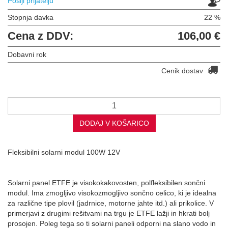
Pošlji prijatelju
Stopnja davka
22 %
Cena z DDV:
106,00 €
Dobavni rok
Cenik dostav
DODAJ V KOŠARICO
Fleksibilni solarni modul 100W 12V
Solarni panel ETFE je visokokakovosten, polfleksibilen sončni
modul. Ima zmogljivo visokozmogljivo sončno celico, ki je idealna
za različne tipe plovil (jadrnice, motorne jahte itd.) ali prikolice. V
primerjavi z drugimi rešitvami na trgu je ETFE lažji in hkrati bolj
prosojen. Poleg tega so ti solarni paneli odporni na slano vodo in