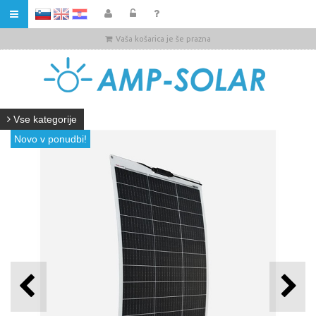
HR
Vaša košarica je še prazna
Vse kategorije
Novo v ponudbi!