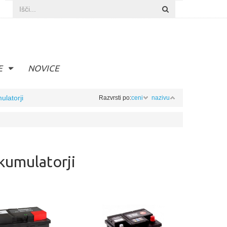
E
NOVICE
ulatorji
Razvrsti po:
ceni
nazivu
akumulatorji