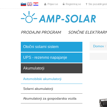
L
EN
HR
Prijavi se
Registriraj se
Ste pozabili ges
PRODAJNI PROGRAM
SONČNE ELEKTRAR
Domov
Otočni solarni sistem
UPS - rezervno napajanje
Akumulatorji
Avtomobilski akumulatorji
Solarni akumulatorji
Akumulatorji za gospodarska vozila