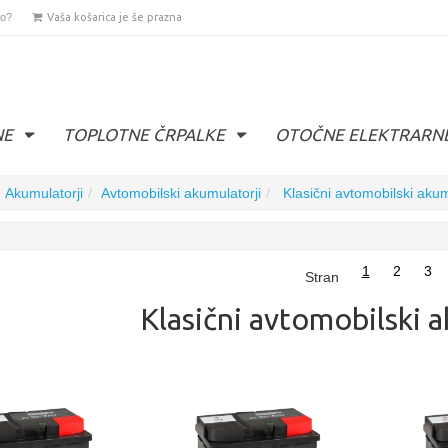
lo?
Vaša košarica je še prazna
NE
TOPLOTNE ČRPALKE
OTOČNE ELEKTRARN
Akumulatorji
Avtomobilski akumulatorji
Klasični avtomobilski akum
1
2
3
Stran
Klasični avtomobilski 