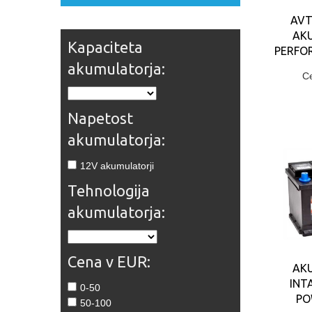
AVT
AK
Kapaciteta
PERFO
akumulatorja:
C
Napetost
akumulatorja:
12V akumulatorji
Tehnologija
akumulatorja:
Cena v EUR:
AK
INT
0-50
PO
50-100