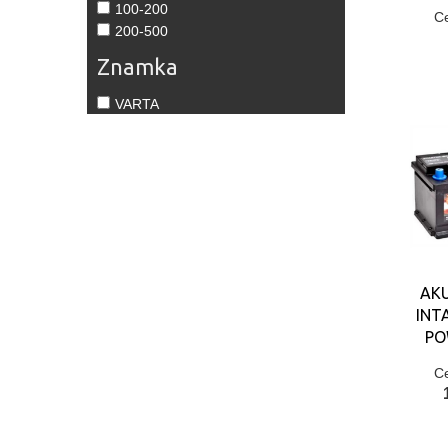
100-200
C
200-500
Znamka
VARTA
AK
INT
PO
C