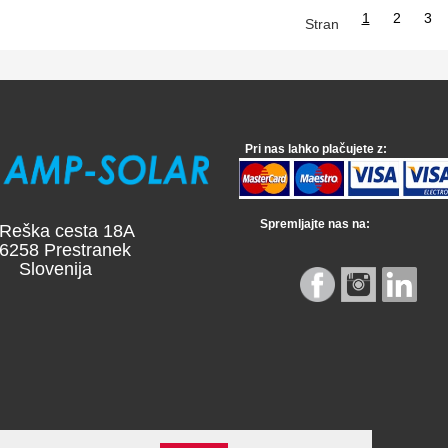
1
2
3
Stran
Pri nas lahko plačujete z:
Spremljajte nas na:
a cesta 18A
 Prestranek
venija