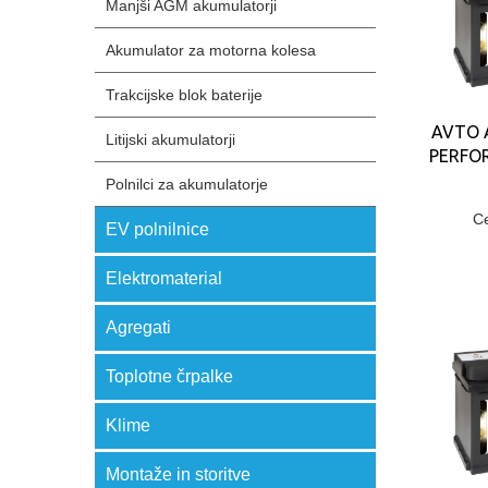
Manjši AGM akumulatorji
Akumulator za motorna kolesa
Trakcijske blok baterije
AVTO 
Litijski akumulatorji
PERFO
Polnilci za akumulatorje
C
EV polnilnice
Elektromaterial
Agregati
Toplotne črpalke
Klime
Montaže in storitve