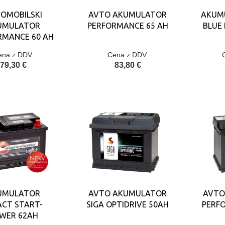
OMOBILSKI
AVTO AKUMULATOR
AKUM
UMULATOR
PERFORMANCE 65 AH
BLUE
RMANCE 60 AH
ena z DDV:
Cena z DDV:
79,30 €
83,80 €
UMULATOR
AVTO AKUMULATOR
AVTO
ACT START-
SIGA OPTIDRIVE 50AH
PERF
WER 62AH