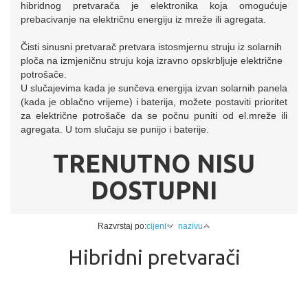
hibridnog pretvarača je elektronika koja omogućuje
prebacivanje na električnu energiju iz mreže ili agregata.
Čisti sinusni pretvarač pretvara istosmjernu struju iz solarnih
ploča na izmjeničnu struju koja izravno opskrbljuje električne
potrošače.
U slučajevima kada je sunčeva energija izvan solarnih panela
(kada je oblačno vrijeme) i baterija, možete postaviti prioritet
za električne potrošače da se počnu puniti od el.mreže ili
agregata. U tom slučaju se punijo i baterije.
TRENUTNO NISU
DOSTUPNI
Razvrstaj po:
cijeni
nazivu
Hibridni pretvarači