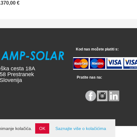
.370,00 €
Kod nas možete platiti s:
 cesta 18A
Prestranek
Pratite nas na:
enija
nimanje kolačića.
OK
Saznajte više o kolačićima