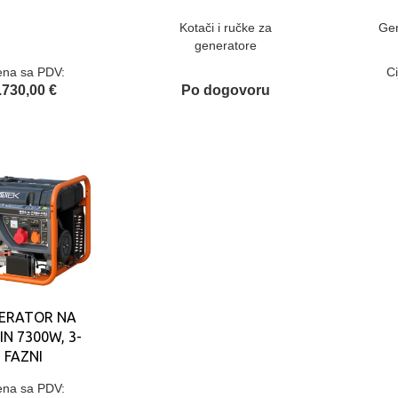
Kotači i ručke za
Gen
generatore
ena sa PDV:
C
.730,00 €
Po dogovoru
ERATOR NA
IN 7300W, 3-
FAZNI
ena sa PDV: