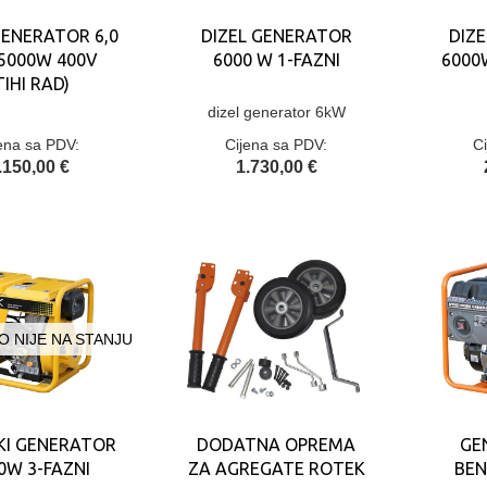
GENERATOR 6,0
DIZEL GENERATOR
DIZ
5000W 400V
6000 W 1-FAZNI
6000W
TIHI RAD)
dizel generator 6kW
ena sa PDV:
Cijena sa PDV:
C
.150,00 €
1.730,00 €
 NIJE NA STANJU
KI GENERATOR
DODATNA OPREMA
GE
0W 3-FAZNI
ZA AGREGATE ROTEK
BEN