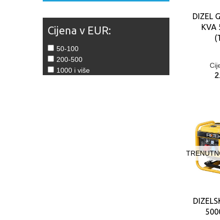
DIZEL 
KVA 
Cijena v EUR:
(
50-100
200-500
Cij
1000 i više
2
TRENUTNO
DIZELS
500