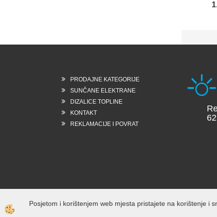
1
PRODAJNE KATEGORIJE
SUNČANE ELEKTRANE
DIZALICE TOPLINE
Reška
KONTAKT
6258 
REKLAMACIJE I POVRAT
Slov
Posjetom i korištenjem web mjesta pristajete na korištenje i s
Izdelava spletne trgovine