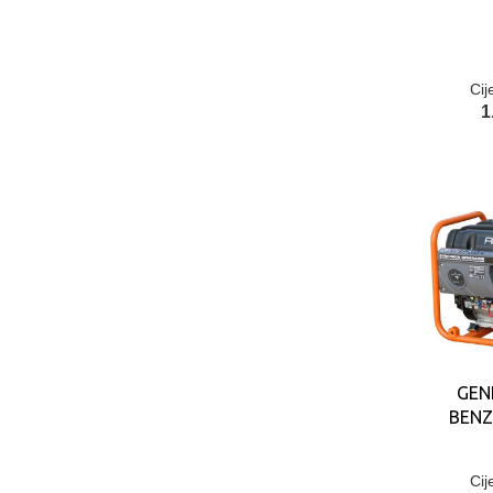
Cij
1
GEN
BENZ
Cij